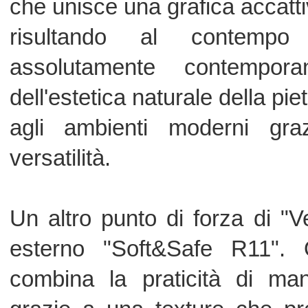
La magia di "Versatile Stone" risied
catturare la luce e di giocare con ess
Lucidata, che aggiunge una nuova dim
creando effetti visivi dinamici e texture
scoperta.
Coem, con questa collezione, non si li
piastrelle, ma un vero e proprio stile 
della pietra naturale e la tecnologia 
a spazi che raccontano storie di e
funzionalità. "Versatile Stone" è più 
invito a riscoprire il fascino eterno del