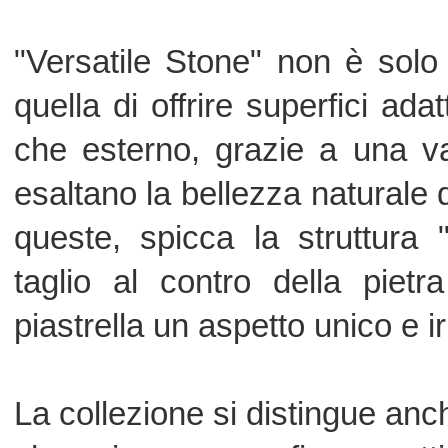
che unisce una grafica accattivante a u
risultando al contempo decor
assolutamente contemporanea. 
dell'estetica naturale della pietra, ch
agli ambienti moderni grazie all
versatilità.
Un altro punto di forza di "Versatile 
esterno "Soft&Safe R11". Questa i
combina la praticità di manutenzi
grazie a una texture che previene 
piacevole al tatto, rendendola id
esterno, da terrazze a bordi piscina.