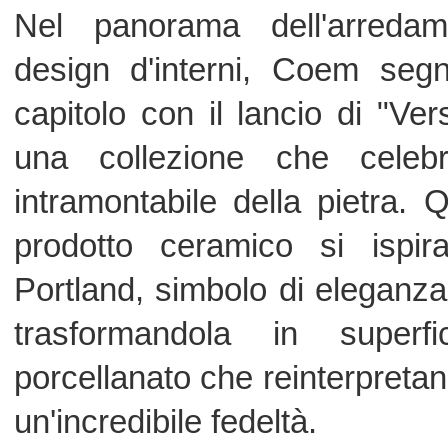
porcellanato che reinterpretano il suo 
un'incredibile fedeltà.
"Versatile Stone" non è solo un n
quella di offrire superfici adatte a og
che esterno, grazie a una varietà di
esaltano la bellezza naturale del mater
queste, spicca la struttura "nuvolat
taglio al contro della pietra Port
piastrella un aspetto unico e irripetibil
La collezione si distingue anche per l