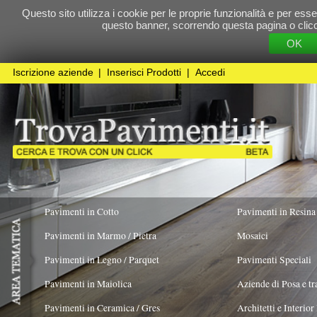
Questo sito utilizza i cookie per le proprie funzionalità e per essere sicuri che t
questo banner, scorrendo questa pagina o cliccando qualunque 
OK
Cookie Pol
Iscrizione aziende
|
Inserisci Prodotti
|
Accedi
Pavimenti in Cotto
Pavimenti in Resina
Pavimenti in Marmo / Pietra
Mosaici
Pavimenti in Legno / Parquet
Pavimenti Speciali
Pavimenti in Maiolica
Aziende di Posa e trattamento Pavimenti
Pavimenti in Ceramica / Gres
Architetti e Interior Design
Pavimenti in legno artistici
|
Pavimenti di recupero
|
Gres Effetto Legno
Ceramiche COEM