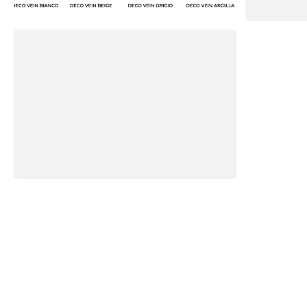
Ceramiche COEM
Ceramiche COEM
TrovaPavimenti.it
AF Coding Studio
via A. Diaz, 1
Tutte le immagini presenti sul portale sono di 
20087 Robecco sul Naviglio (MI)
T: 0,594
P.iva 03980840965