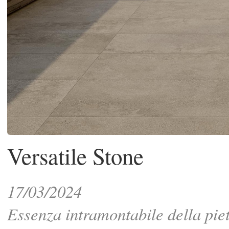
Versatile Stone
17/03/2024
Essenza intramontabile della pietra
Nel panorama dell'arredamento 
design d'interni, Coem segna un 
capitolo con il lancio di "Versatile S
una collezione che celebra l'es
intramontabile della pietra. Questo 
prodotto ceramico si ispira alla p
Portland, simbolo di eleganza e versat
trasformandola in superfici di