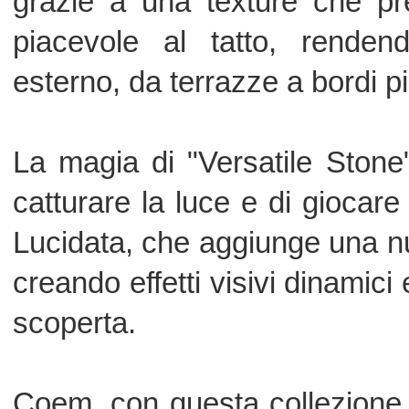
attraverso l'innovazione e la cre
caratterizzano il marchio Coem.
Colori
01. BIANCO
02. BEIGE
03. GRIGIO
04. ARGILLA
Finiture
01. NATURALE RETTIFICATO
02. NATURALE RETTIFICATO WID