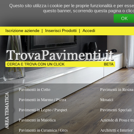
Questo sito utilizza i cookie per le proprie funzionalità e per essere sicuri che t
questo banner, scorrendo questa pagina o cliccando qualunque 
OK
Cookie Pol
Iscrizione aziende
|
Inserisci Prodotti
|
Accedi
Pavimenti in Cotto
Pavimenti in Resina
Pavimenti in Marmo / Pietra
Mosaici
Pavimenti in Legno / Parquet
Pavimenti Speciali
Pavimenti in Maiolica
Aziende di Posa e trattamento Pavimenti
Pavimenti in Ceramica / Gres
Architetti e Interior Design
Pavimenti in legno artistici
|
Pavimenti di recupero
|
Gres Effetto Legno
Dima parquet