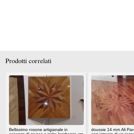
TrovaPavimenti.it
AF Coding Studio
via A. Diaz, 1
Tutte le immagini presenti sul portale sono di 
20087 Robecco sul Naviglio (MI)
T: 0,570
P.iva 03980840965