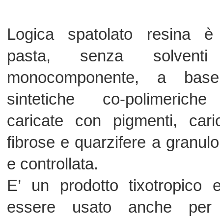
E’ un prodotto tixotropico e quind
essere usato anche per applica
verticali.
Il prodotto, fornibile in vari colori, è uti
la manutenzione ed il risanamento; per
o generali di vecchi pavimenti di
intonaco, asfalto, gres, linoleum,
polistirolo.
Per magazzini, officine meccaniche,
per impieghi in edilizia civile anche su