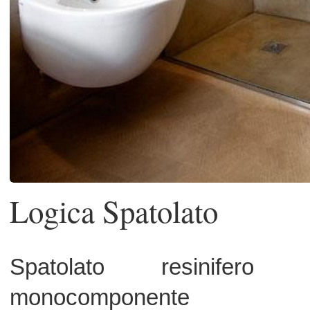
Logica Spatolato
Spatolato resinifero in p
monocomponente
Logica spatolato resina è prodot
pasta, senza solventi (atossi
monocomponente, a base di re
sintetiche co-polimeriche modifi
caricate con pigmenti, cariche lame
fibrose e quarzifere a granulometria
e controllata.