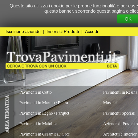
Questo sito utilizza i cookie per le proprie funzionalità e per essere sicuri che t
questo banner, scorrendo questa pagina o cliccando qualunque 
OK
Cookie Pol
Iscrizione aziende
|
Inserisci Prodotti
|
Accedi
Pavimenti in Cotto
Pavimenti in Resina
Pavimenti in Marmo / Pietra
Mosaici
Pavimenti in Legno / Parquet
Pavimenti Speciali
Pavimenti in Maiolica
Aziende di Posa e trattamento Pavimenti
Pavimenti in Ceramica / Gres
Architetti e Interior Design
Pavimenti in legno artistici
|
Pavimenti di recupero
|
Gres Effetto Legno
Srl