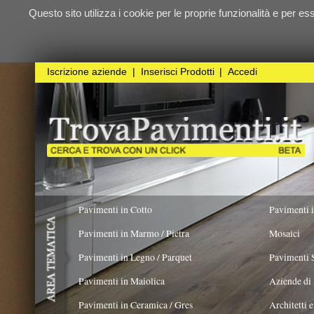
Questo sito utilizza i cookie per le proprie funzionalità e per essere sicuri ch
qualunque
Iscrizione aziende
|
Inserisci Prodotti
|
Accedi
Pavimenti in Cotto
Pavimenti in Resina
Pavimenti in Marmo / Pietra
Mosaici
Pavimenti in Legno / Parquet
Pavimenti Speciali
Pavimenti in Maiolica
Aziende di Posa e trattamento 
Pavimenti in Ceramica / Gres
Architetti e Interior Design
Pavimenti in legno artistici
|
Pavimenti di recupero
|
Gres Effetto Legno
Legno Antico