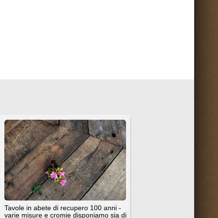
Torna su ^
nti sul portale.