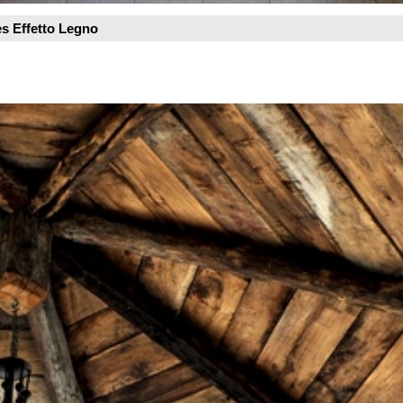
Visualizzazioni az
Vedi scheda azien
Vedi tutti i prodott
CONTATTI
Legno Antico
FORLI