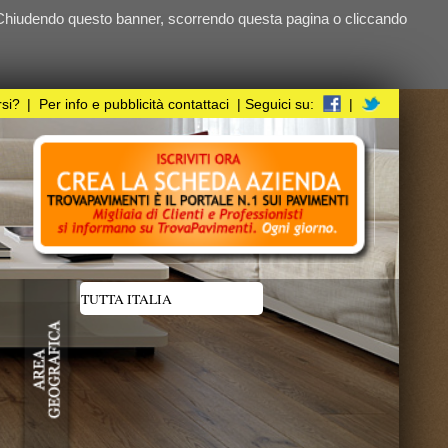
ndo questa pagina o cliccando
i
| Seguici su:
|