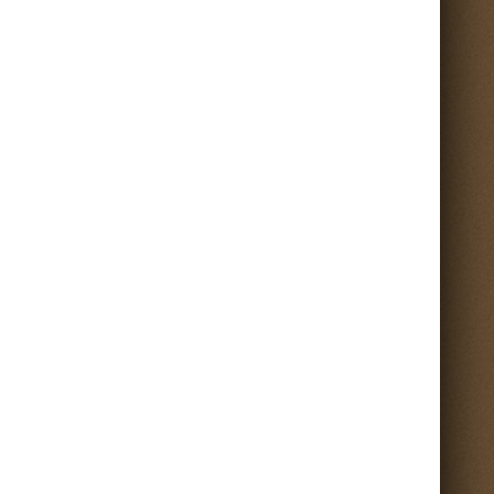
ni -
sia di
t