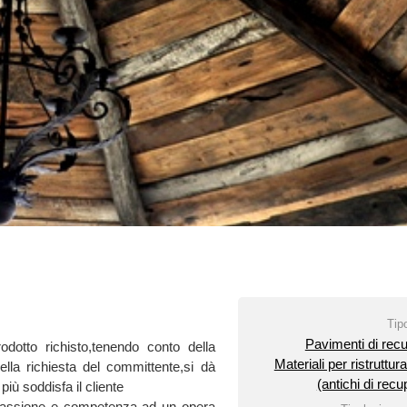
47121 FORLI (FC)
PREZZO INDICA
Potete richiedere 
contattando diretta
Telefono:
Vedi tele
Tipologia
Pavimenti di recupero
Fax: Instagram 
enendo conto della
Materiali per ristrutturazioni
Email:
Vedi email
l committente,si dà
(antichi di recupero)
SitoWeb:
Vedi Sch
iente
petenza ad un opera
Tipologia prodotto
unico solo per lui.
Arredo giardino
Originalità del prodotto
Realizzato con materiali antichi