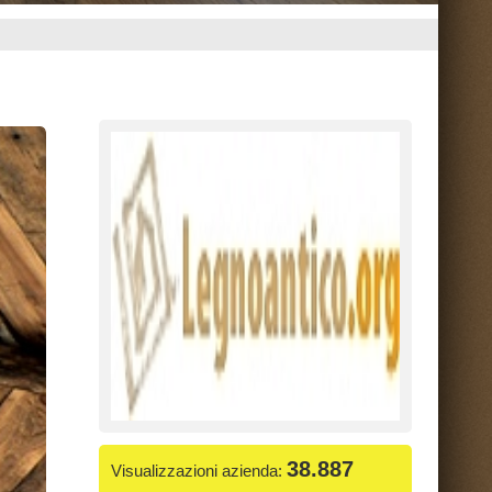
38.887
ienda:
da
i Legno Antico