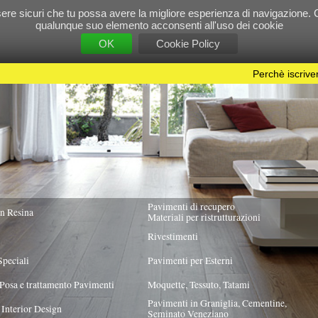
e tu possa avere la migliore esperienza di navigazione. Chiudendo questo banner, scorre
 suo elemento acconsenti all'uso dei cookie
OK
Cookie Policy
Perchè iscriversi?
|
Per info e pubblicità contattac
Pavimenti di recupero
TUTTA ITALIA
Materiali per ristrutturazioni
Rivestimenti
Pavimenti per Esterni
Pavimenti
Moquette, Tessuto, Tatami
Pavimenti in Graniglia, Cementine,
Seminato Veneziano