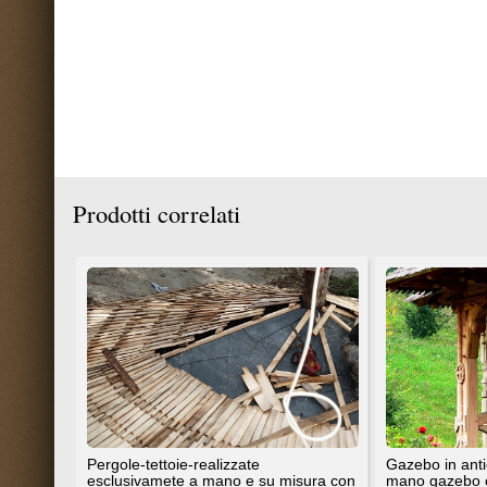
TrovaPavimenti.it
AF Coding Studio
via A. Diaz, 1
Tutte le immagini presenti sul portal
20087 Robecco sul Naviglio (MI)
T: 0,586
P.iva 03980840965