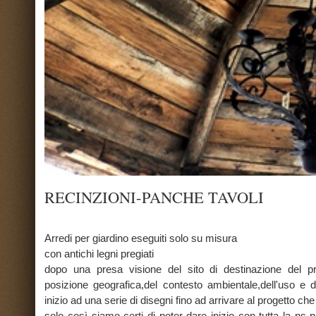
RECINZIONI-PANCHE TAVOLI
Arredi per giardino eseguiti solo su misura
con antichi legni pregiati
dopo una presa visione del sito di destinazione del prodotto richisto,t
posizione geografica,del contesto ambientale,dell'uso e della richiesta de
inizio ad una serie di disegni fino ad arrivare al progetto che più soddisfa il cl
solo così siamo certi di poter dare inizio con tutta la ns passione e com
lignea di gran fascino .sicuri di stupire e coinvolgere il ns cliente in un pezzo 