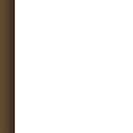
Pergole-tettoie-realizzate
Gazebo in antico rovere asciato 
esclusivamete a mano e su misura con
mano gazebo composto dal seg
antiche essenze di ...
materiale: 8 travi ...
Legno Antico
Legno Antico
Tavole di quercia e rovere di recupero
Creazion solo su misura di porte
da partita d'epoca misure miste .
vari- panche-armadi pezzi unici e
legni ...
Legno Antico
Legno Antico