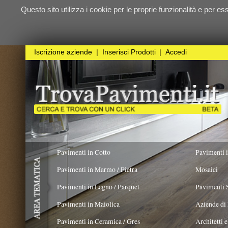
Questo sito utilizza i cookie per le proprie funzionalità e per essere sicuri ch
qualunque
Iscrizione aziende
|
Inserisci Prodotti
|
Accedi
Pavimenti in Cotto
Pavimenti in Resina
Pavimenti in Marmo / Pietra
Mosaici
Pavimenti in Legno / Parquet
Pavimenti Speciali
Pavimenti in Maiolica
Aziende di Posa e trattamento 
Pavimenti in Ceramica / Gres
Architetti e Interior Design
Pavimenti in legno artistici
|
Pavimenti di recupero
|
Gres Effetto Legno
Liuni SpA