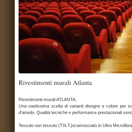
Rivestimenti murali Atlanta
Rivestimenti murali ATLANTA.
Una vastissima scelta di varianti disegno e colore per soddisfare al ma
d’arredo. Qualità tecniche e performance prestazionali sono immancabilment
Tessuto non tessuto (T.N.T.)scamosciato in Ultra Microfibra, tinta unita, lavab