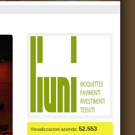
52.553
ienda:
da
 Liuni SpA
 43