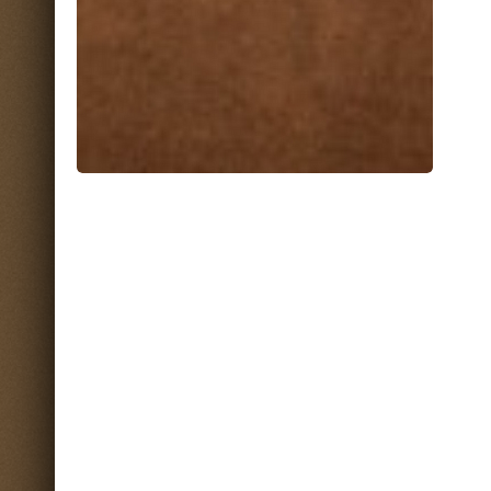
Prodotti correlati
Rivestimenti murali DURAFORT. Una
Rivestimenti Murali MOUSSE BI
vastissima scelta di varianti disegno e
PRUF. Una vastissima scelta di v
colore per soddisfare al ...
disegno e colore per ...
Liuni SpA
Liuni SpA