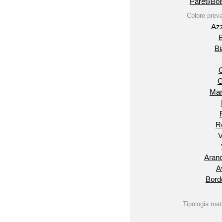
Avorio
Bordeaux
Oro
Tipologia materiale
Altro
Carta da parati
Tessuto
Formato
Continuo
Interni/Esterni
Interni
Superficie
Effetto legno
Smaltata lucida
Levigata
Semilevigata
Lappata
Satinata