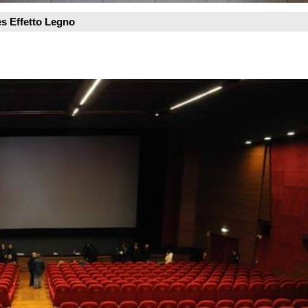
Visualizzazioni az
Vedi scheda azien
Vedi tutti i prodotti
CONTATTI
Liuni SpA
via G. Stephenson