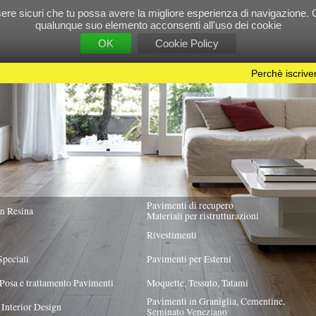
e tu possa avere la migliore esperienza di navigazione. Chiudendo questo banner, scorre
 suo elemento acconsenti all'uso dei cookie
OK
Cookie Policy
Perchè iscriversi?
|
Per info e pubblicità contattac
Pavimenti di recupero
TUTTA ITALIA
Materiali per ristrutturazioni
Rivestimenti
Pavimenti per Esterni
Pavimenti
Moquette, Tessuto, Tatami
Pavimenti in Graniglia, Cementine,
Seminato Veneziano