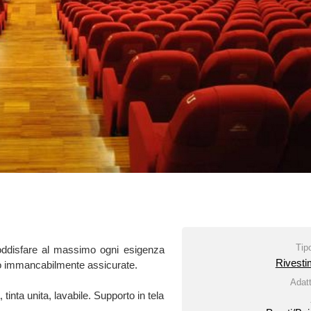
20157 Milano (MI)
PREZZO INDICA
Potete richiedere 
contattando diretta
Telefono:
Vedi tele
Tipologia
ssimo ogni esigenza
Rivestimenti
Fax: 02/3073221
e assicurate.
Email:
Vedi email
Adatto per
SitoWeb:
Vedi Sch
ile. Supporto in tela
Altro
Pareti/Boiserie
Colore prevalente
Azzurro
Beige
Bianco
Blu
Giallo
Grigio
Marrone
Nero
Rosa
Rosso
Verde
Viola
Arancione