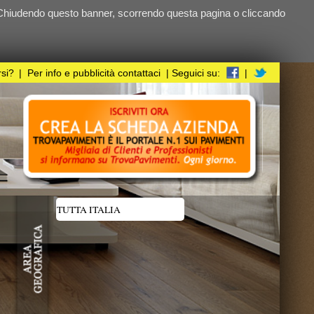
ndo questa pagina o cliccando
i
| Seguici su:
|