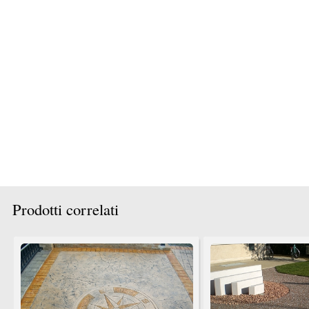
Bagno rivestito in resina epossidica e
Impermeabilizzazione piazzale centro
finitura con resina poliuretanica
commerciale eseguito con Poliurea
colorata.
carrabile e finitura con ...
Pavitek sas di Arena Enzo & C.
Pavitek sas di Arena Enzo & C.
TrovaPavimenti.it
AF Coding Studio
via A. Diaz, 1
Tutte le immagini presenti sul portale sono di 
20087 Robecco sul Naviglio (MI)
T: 0,563
P.iva 03980840965