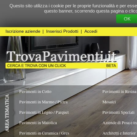
Questo sito utilizza i cookie per le proprie funzionalità e per essere sicuri che t
questo banner, scorrendo questa pagina o cliccando qualunque 
OK
Cookie Pol
Iscrizione aziende
|
Inserisci Prodotti
|
Accedi
Pavimenti in Cotto
Pavimenti in Resina
Pavimenti in Marmo / Pietra
Mosaici
Pavimenti in Legno / Parquet
Pavimenti Speciali
Pavimenti in Maiolica
Aziende di Posa e trattamento Pavimenti
Pavimenti in Ceramica / Gres
Architetti e Interior Design
Pavimenti in legno artistici
|
Pavimenti di recupero
|
Gres Effetto Legno
Pavitek sas di Arena Enzo & C.