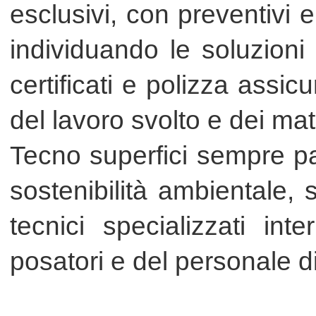
posatori e del personale di vendi
Contatti ed info :
Tel./Fax (+39) 07211633003
Cell. (+39) 3385298442
http://www.pavimenti-di-resina.c
ATTIVITÀ
Realizzazione pavimenti in resina
risanamento.