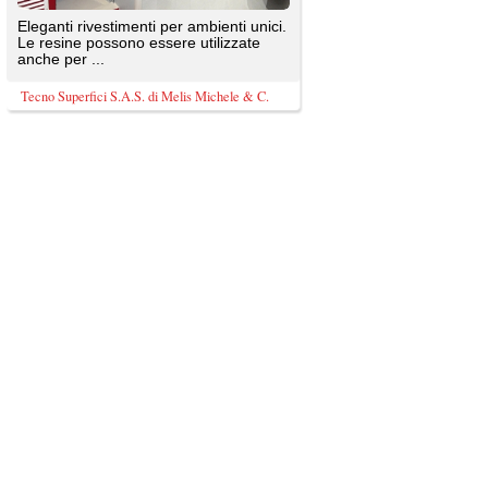
TrovaPavimenti.it
AF Coding Studio
via A. Diaz, 1
Tutte le immagini presenti sul portale sono di 
20087 Robecco sul Naviglio (MI)
T: 0,441
P.iva 03980840965