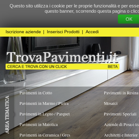
Questo sito utilizza i cookie per le proprie funzionalità e per essere sicuri che t
questo banner, scorrendo questa pagina o cliccando qualunque 
OK
Cookie Pol
Iscrizione aziende
|
Inserisci Prodotti
|
Accedi
Pavimenti in Cotto
Pavimenti in Resina
Pavimenti in Marmo / Pietra
Mosaici
Pavimenti in Legno / Parquet
Pavimenti Speciali
Pavimenti in Maiolica
Aziende di Posa e trattamento Pavimenti
Pavimenti in Ceramica / Gres
Architetti e Interior Design
Pavimenti in legno artistici
|
Pavimenti di recupero
|
Gres Effetto Legno
Tecno Superfici S.A.S. d