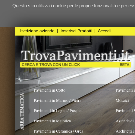
Questo sito utilizza i cookie per le proprie funzionalità e per essere sicuri ch
qualunque
Iscrizione aziende
|
Inserisci Prodotti
|
Accedi
Pavimenti in Cotto
Pavimenti in Resina
Pavimenti in Marmo / Pietra
Mosaici
Pavimenti in Legno / Parquet
Pavimenti Speciali
Pavimenti in Maiolica
Aziende di Posa e trattamento 
Pavimenti in Ceramica / Gres
Architetti e Interior Design
TIPOLOGIA PRODOTTO
ORIGINALITÀ DEL
PRODOTTO
Pavimenti in legno artistici
|
Pavimenti di recupero
|
Gres Effetto Legno