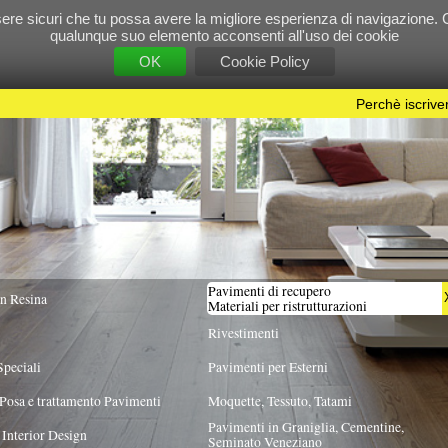
e tu possa avere la migliore esperienza di navigazione. Chiudendo questo banner, scorre
 suo elemento acconsenti all'uso dei cookie
OK
Cookie Policy
Perchè iscriversi?
|
Per info e pubblicità contattac
Pavimenti di recupero
TUTTA ITALIA
X
Materiali per ristrutturazioni
Rivestimenti
Pavimenti per Esterni
Pavimenti
Moquette, Tessuto, Tatami
Pavimenti in Graniglia, Cementine,
Seminato Veneziano