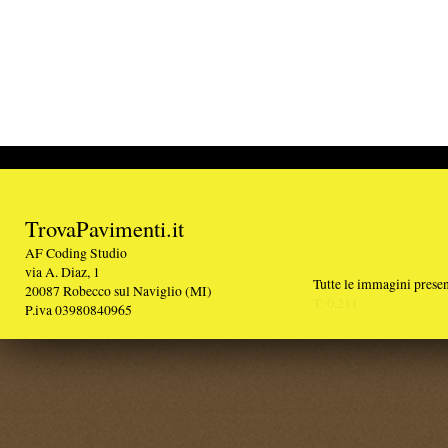
TrovaPavimenti.it
AF Coding Studio
via A. Diaz, 1
Tutte le immagini presenti sul portale sono di 
20087 Robecco sul Naviglio (MI)
T: 0,211
P.iva 03980840965