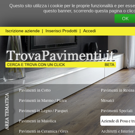
Questo sito utilizza i cookie per le proprie funzionalità e per essere sicuri che t
questo banner, scorrendo questa pagina o cliccando qualunque 
OK
Cookie Pol
Iscrizione aziende
|
Inserisci Prodotti
|
Accedi
Pavimenti in Cotto
Pavimenti in Resina
Pavimenti in Marmo / Pietra
Mosaici
Pavimenti in Legno / Parquet
Pavimenti Speciali
Pavimenti in Maiolica
Aziende di Posa e trattamento Pavimenti
Pavimenti in Ceramica / Gres
Architetti e Interior Design
LAVORO ESEGUITO PER
Pavimenti in legno artistici
|
Pavimenti di recupero
|
Gres Effetto Legno