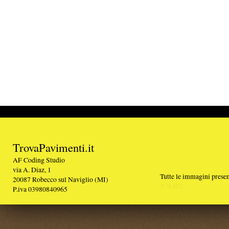
TrovaPavimenti.it
AF Coding Studio
via A. Diaz, 1
Tutte le immagini presenti sul portale sono di 
20087 Robecco sul Naviglio (MI)
T: 0,402
P.iva 03980840965