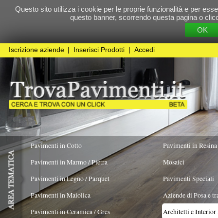
Questo sito utilizza i cookie per le proprie funzionalità e per essere sicuri che t
questo banner, scorrendo questa pagina o cliccando qualunque 
OK
Cookie Pol
Iscrizione aziende
|
Inserisci Prodotti
|
Accedi
Pavimenti in Cotto
Pavimenti in Resina
Pavimenti in Marmo / Pietra
Mosaici
Pavimenti in Legno / Parquet
Pavimenti Speciali
Pavimenti in Maiolica
Aziende di Posa e trattamento Pavimenti
Pavimenti in Ceramica / Gres
Architetti e Interior Design
LAVORO ESEGUITO PER
Pavimenti in legno artistici
|
Pavimenti di recupero
|
Gres Effetto Legno