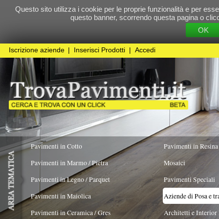
Questo sito utilizza i cookie per le proprie funzionalità e per essere sicuri che t
questo banner, scorrendo questa pagina o cliccando qualunque 
OK
Cookie Pol
Iscrizione aziende
|
Inserisci Prodotti
|
Accedi
Pavimenti in Cotto
Pavimenti in Resina
Pavimenti in Marmo / Pietra
Mosaici
Pavimenti in Legno / Parquet
Pavimenti Speciali
Pavimenti in Maiolica
Aziende di Posa e trattamento Pavimenti
Pavimenti in Ceramica / Gres
Architetti e Interior Design
LAVORO ESEGUITO PER
Pavimenti in legno artistici
|
Pavimenti di recupero
|
Gres Effetto Legno