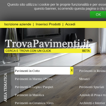
Questo sito utilizza i cookie per le proprie funzionalità e per essere sicuri che t
questo banner, scorrendo questa pagina o cliccando qualunque 
OK
Cookie Pol
Iscrizione aziende
|
Inserisci Prodotti
|
Accedi
Pavimenti in Cotto
Pavimenti in Resina
X
Pavimenti in Marmo / Pietra
Mosaici
Pavimenti in Legno / Parquet
Pavimenti Speciali
Pavimenti in Maiolica
Aziende di Posa e trattamento Pavimenti
Pavimenti in Ceramica / Gres
Architetti e Interior Design
FORMATO
TIPO DI PRODUZIONE
COLORE PREV
Pavimenti in legno artistici
|
Pavimenti di recupero
|
Gres Effetto Legno