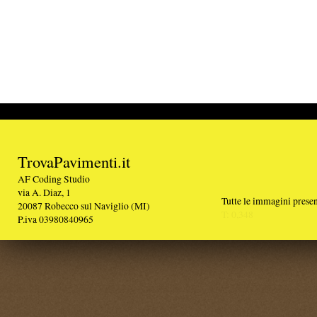
TrovaPavimenti.it
AF Coding Studio
via A. Diaz, 1
Tutte le immagini presenti sul portale sono di 
20087 Robecco sul Naviglio (MI)
T: 0,348
P.iva 03980840965