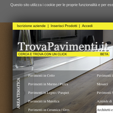
Questo sito utilizza i cookie per le proprie funzionalità e per essere sicuri ch
qualunque
Iscrizione aziende
|
Inserisci Prodotti
|
Accedi
Pavimenti in Cotto
Pavimenti in Resina
Pavimenti in Marmo / Pietra
Mosaici
Pavimenti in Legno / Parquet
Pavimenti Speciali
Pavimenti in Maiolica
Aziende di Posa e trattamento 
Pavimenti in Ceramica / Gres
Architetti e Interior Design
LAVORO ESEGUITO PER
Pavimenti in legno artistici
|
Pavimenti di recupero
|
Gres Effetto Legno