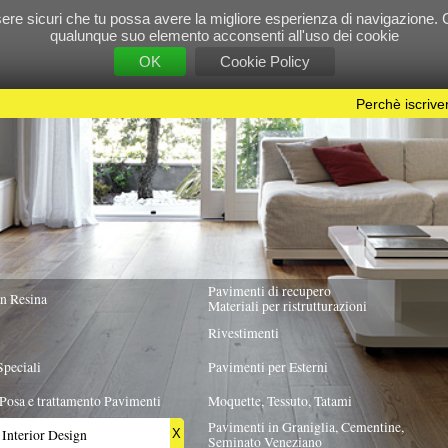
e tu possa avere la migliore esperienza di navigazione. Chiudendo questo banner, scorre
 suo elemento acconsenti all'uso dei cookie
OK
Cookie Policy
Perchè iscriversi?
|
Per info e pubblicità contattac
Pavimenti di recupero
TUTTA ITALIA
Materiali per ristrutturazioni
Rivestimenti
Pavimenti per Esterni
Pavimenti
Moquette, Tessuto, Tatami
Pavimenti in Graniglia, Cementine,
X
Seminato Veneziano