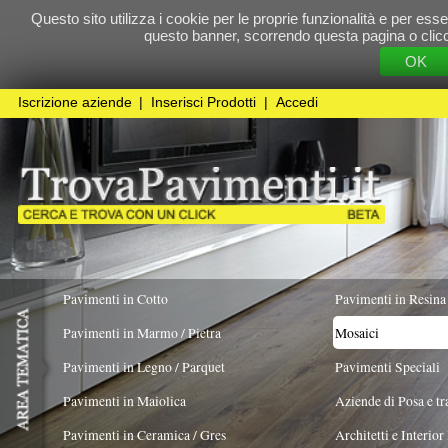
Questo sito utilizza i cookie per le proprie funzionalità e per essere sicuri che t
questo banner, scorrendo questa pagina o cliccando qualunque 
OK
Cookie Pol
Iscrizione aziende
|
Inserisci Prodotti
|
Accedi
Pavimenti in Cotto
Pavimenti in Resina
Pavimenti in Marmo / Pietra
Mosaici
Pavimenti in Legno / Parquet
Pavimenti Speciali
Pavimenti in Maiolica
Aziende di Posa e trattamento Pavimenti
Pavimenti in Ceramica / Gres
Architetti e Interior Design
TIPOLOGIA
MATERIALE
COLORE PREV
Bianco
Pavimenti in legno artistici
|
Pavimenti di recupero
|
Gres Effetto Legno