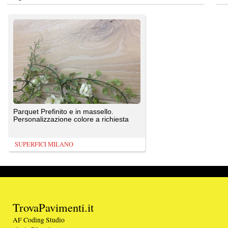
Personalizzazione colore a richiesta
SUPERFICI MILANO
TrovaPavimenti.it
AF Coding Studio
via A. Diaz, 1
Tutte le immagini presenti sul portale sono di 
20087 Robecco sul Naviglio (MI)
T: 0,984
P.iva 03980840965