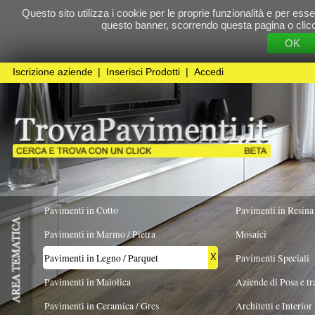
Questo sito utilizza i cookie per le proprie funzionalità e per essere sicuri che t
questo banner, scorrendo questa pagina o cliccando qualunque 
OK
Cookie Pol
Iscrizione aziende
|
Inserisci Prodotti
|
Accedi
Pavimenti in Cotto
Pavimenti in Resina
Pavimenti in Marmo / Pietra
Mosaici
Pavimenti in Legno / Parquet
Pavimenti Speciali
X
Pavimenti in Maiolica
Aziende di Posa e trattamento Pavimenti
Pavimenti in Ceramica / Gres
Architetti e Interior Design
FORMATO
ESSENZA PREVALENTE
REALIZZATO I
Pavimenti in legno artistici
|
Pavimenti di recupero
|
Gres Effetto Legno