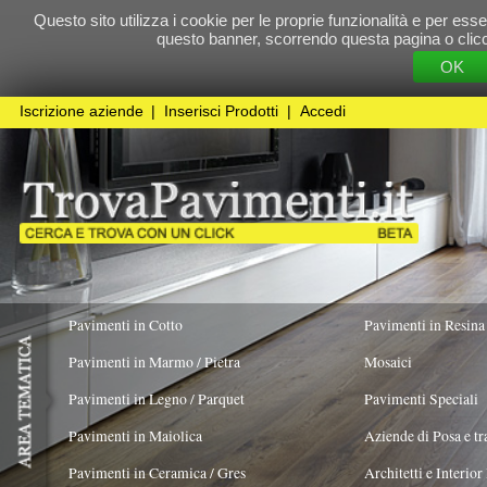
Questo sito utilizza i cookie per le proprie funzionalità e per essere sicuri che t
questo banner, scorrendo questa pagina o cliccando qualunque 
OK
Cookie Pol
Iscrizione aziende
|
Inserisci Prodotti
|
Accedi
Pavimenti in Cotto
Pavimenti in Resina
Pavimenti in Marmo / Pietra
Mosaici
Pavimenti in Legno / Parquet
Pavimenti Speciali
Pavimenti in Maiolica
Aziende di Posa e trattamento Pavimenti
Pavimenti in Ceramica / Gres
Architetti e Interior Design
COLORE PREVALENTE
STILE
TIPOLOGIA PR
Pavimenti in legno artistici
|
Pavimenti di recupero
|
Gres Effetto Legno