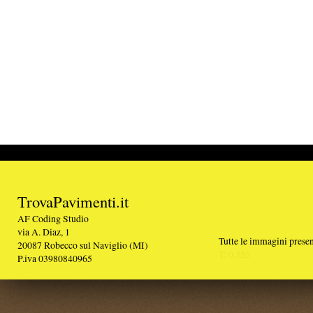
TrovaPavimenti.it
AF Coding Studio
via A. Diaz, 1
Tutte le immagini presenti sul portale sono di 
20087 Robecco sul Naviglio (MI)
T: 0,355
P.iva 03980840965