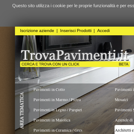
Questo sito utilizza i cookie per le proprie funzionalità e per essere sicuri ch
qualunque
Iscrizione aziende
|
Inserisci Prodotti
|
Accedi
Pavimenti in Cotto
Pavimenti in Resina
Pavimenti in Marmo / Pietra
Mosaici
Pavimenti in Legno / Parquet
Pavimenti Speciali
Pavimenti in Maiolica
Aziende di Posa e trattamento 
Pavimenti in Ceramica / Gres
Architetti e Interior Design
LAVORO ESEGUITO PER
Pavimenti in legno artistici
|
Pavimenti di recupero
|
Gres Effetto Legno