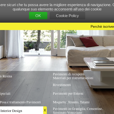
e tu possa avere la migliore esperienza di navigazione. Chiudendo questo banner, scorre
 suo elemento acconsenti all'uso dei cookie
OK
Cookie Policy
Perchè iscriversi?
|
Per info e pubblicità contattac
Pavimenti di recupero
TUTTA ITALIA
Materiali per ristrutturazioni
Rivestimenti
Pavimenti per Esterni
Pavimenti
Moquette, Tessuto, Tatami
Pavimenti in Graniglia, Cementine,
X
Seminato Veneziano