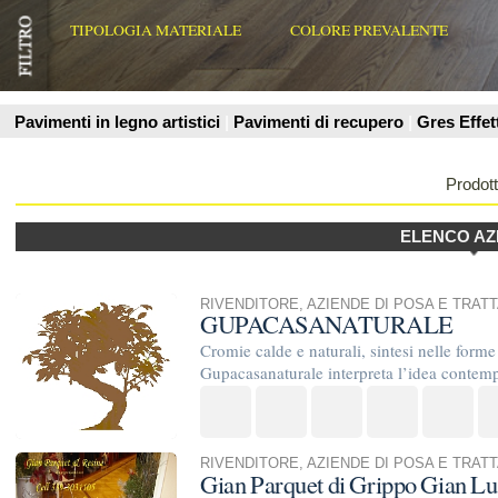
Prodotti
ELENCO AZIENDE
RIVENDITORE
,
AZIENDE DI POSA E TRATTAMENTO
,
ARCHIT
GUPACASANATURALE
Cromie calde e naturali, sintesi nelle forme , rispetto per i ma
Gupacasanaturale interpreta l’idea contemporanea di ...
RIVENDITORE
,
AZIENDE DI POSA E TRATTAMENTO
Gian Parquet di Grippo Gian Luca
Ditta artigianale nel mondo del parquet dal 1995, specializza
rivestimenti in qualsiasi tipologia in legno, tradizionali, prefini