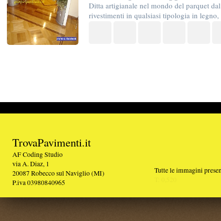
TrovaPavimenti.it
AF Coding Studio
via A. Diaz, 1
Tutte le immagini presenti sul portale sono di 
20087 Robecco sul Naviglio (MI)
T: 0,520
P.iva 03980840965