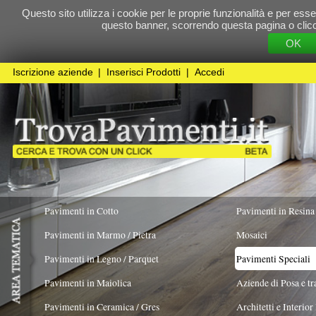
Questo sito utilizza i cookie per le proprie funzionalità e per essere sicuri che t
questo banner, scorrendo questa pagina o cliccando qualunque 
OK
Cookie Pol
Iscrizione aziende
|
Inserisci Prodotti
|
Accedi
Pavimenti in Cotto
Pavimenti in Resina
Pavimenti in Marmo / Pietra
Mosaici
Pavimenti in Legno / Parquet
Pavimenti Speciali
Pavimenti in Maiolica
Aziende di Posa e trattamento Pavimenti
Pavimenti in Ceramica / Gres
Architetti e Interior Design
TIPOLOGIA MATERIALE
COLORE PREVALENTE
FORMATO
Pavimenti in legno artistici
|
Pavimenti di recupero
|
Gres Effetto Legno