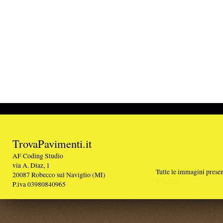
TrovaPavimenti.it
AF Coding Studio
via A. Diaz, 1
Tutte le immagini presenti sul portale sono di 
20087 Robecco sul Naviglio (MI)
T: 0,332
P.iva 03980840965