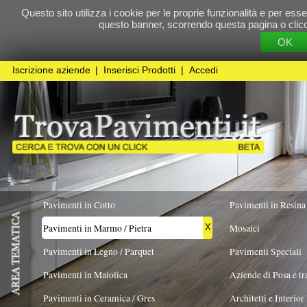
Questo sito utilizza i cookie per le proprie funzionalità e per essere sicuri che t
questo banner, scorrendo questa pagina o cliccando qualunque 
OK
Cookie Pol
Iscrizione aziende
|
Inserisci Prodotti
|
Accedi
Pavimenti in Cotto
Pavimenti in Resina
Pavimenti in Marmo / Pietra
Mosaici
X
Pavimenti in Legno / Parquet
Pavimenti Speciali
Pavimenti in Maiolica
Aziende di Posa e trattamento Pavimenti
Pavimenti in Ceramica / Gres
Architetti e Interior Design
TIPOLOGIA PIETRA
FORMATO
COLORE PREV
Pavimenti in legno artistici
|
Pavimenti di recupero
|
Gres Effetto Legno