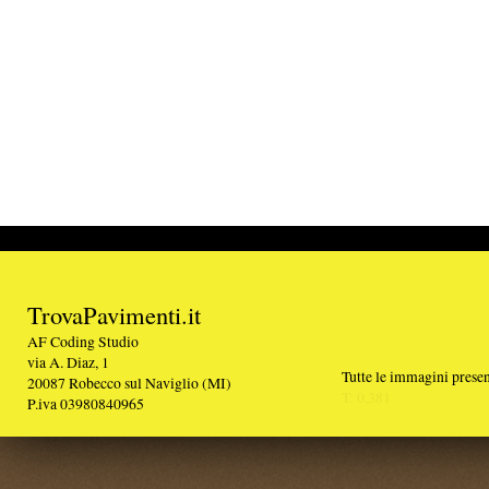
TrovaPavimenti.it
AF Coding Studio
via A. Diaz, 1
Tutte le immagini presenti sul portale sono di 
20087 Robecco sul Naviglio (MI)
T: 0,381
P.iva 03980840965