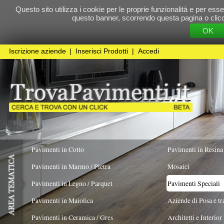
Questo sito utilizza i cookie per le proprie funzionalità e per essere sicuri che t
questo banner, scorrendo questa pagina o cliccando qualunque 
OK
Cookie Pol
Iscrizione aziende
|
Inserisci Prodotti
|
Accedi
Pavimenti in Cotto
Pavimenti in Resina
Pavimenti in Marmo / Pietra
Mosaici
Pavimenti in Legno / Parquet
Pavimenti Speciali
Pavimenti in Maiolica
Aziende di Posa e trattamento Pavimenti
Pavimenti in Ceramica / Gres
Architetti e Interior Design
TIPOLOGIA MATERIALE
COLORE PREVALENTE
FORMATO
Pavimenti in legno artistici
|
Pavimenti di recupero
|
Gres Effetto Legno