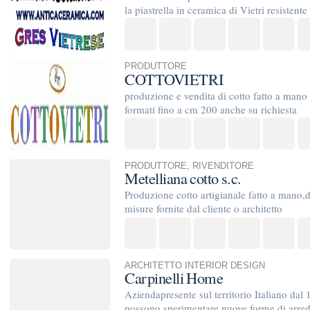
ARCHITETTO INTERIOR DESIGN
Carpinelli Home
Aziendapresente sul territorio Italiano dal 1988. Un Concept S
possono sperimentare nuove forme di arredo, materiali, luci e 
TrovaPavimenti.it
AF Coding Studio
via A. Diaz, 1
Tutte le immagini presenti sul portale sono di 
20087 Robecco sul Naviglio (MI)
T: 0,953
P.iva 03980840965