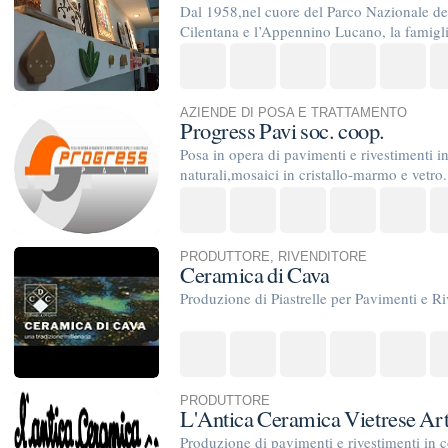
PRODUTTORE
,
RIVENDITORE
Ceramica di Cava
Produzione di Piastrelle per Pavimenti e Rivestimenti in Cer
PRODUTTORE
L'Antica Ceramica Vietrese Artigianale
Produzione di pavimenti e rivestimenti in cotto fatto a mano,
la piastrella in ceramica di Vietri resistente agli urti ed al ...
PRODUTTORE
COTTOVIETRI
produzione e vendita di cotto fatto a mano naturale terre colo
formati fino a cm 200 anche su richiesta
PRODUTTORE
,
RIVENDITORE
Metelliana cotto s.c.
Produzione cotto artigianale fatto a mano,decorato,smaltato,
misure fornite dal cliente o architetto