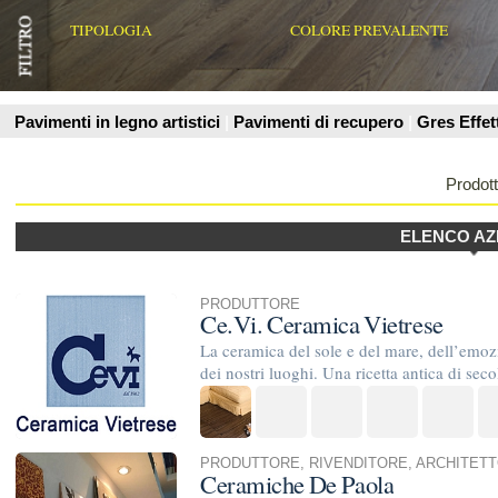
Prodotti
ELENCO AZIENDE
PRODUTTORE
Ce.Vi. Ceramica Vietrese
La ceramica del sole e del mare, dell’emozioni per le piastrell
dei nostri luoghi. Una ricetta antica di secoli. Smalti ...
PRODUTTORE
,
RIVENDITORE
,
ARCHITETTO INTERIOR DES
Ceramiche De Paola
Dal 1958,nel cuore del Parco Nazionale del Cilento e Vallo d
Cilentana e l’Appennino Lucano, la famiglia De Paola,da tre g
AZIENDE DI POSA E TRATTAMENTO
Progress Pavi soc. coop.
Posa in opera di pavimenti e rivestimenti in gres porcellana
naturali,mosaici in cristallo-marmo e vetro. Inoltre è specializz