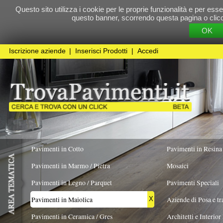
Questo sito utilizza i cookie per le proprie funzionalità e per essere sicuri che t
questo banner, scorrendo questa pagina o cliccando qualunque 
OK
Cookie Pol
Iscrizione aziende
|
Inserisci Prodotti
|
Accedi
Pavimenti in Cotto
Pavimenti in Resina
Pavimenti in Marmo / Pietra
Mosaici
Pavimenti in Legno / Parquet
Pavimenti Speciali
Pavimenti in Maiolica
Aziende di Posa e trattamento Pavimenti
X
Pavimenti in Ceramica / Gres
Architetti e Interior Design
TIPOLOGIA
COLORE PREVALENTE
FORMATO
Pavimenti in legno artistici
|
Pavimenti di recupero
|
Gres Effetto Legno