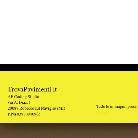
TrovaPavimenti.it
AF Coding Studio
via A. Diaz, 1
Tutte le immagini presenti sul portale sono di 
20087 Robecco sul Naviglio (MI)
T: 0,355
P.iva 03980840965