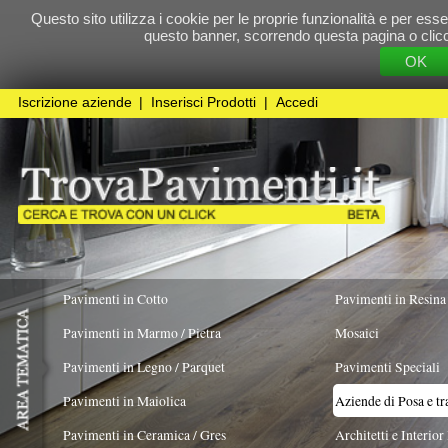
Questo sito utilizza i cookie per le proprie funzionalità e per essere sicuri che t
questo banner, scorrendo questa pagina o cliccando qualunque 
OK
Cookie Pol
Iscrizione aziende
|
Inserisci Prodotti
|
Accedi
Pavimenti in Cotto
Pavimenti in Resina
Pavimenti in Marmo / Pietra
Mosaici
Pavimenti in Legno / Parquet
Pavimenti Speciali
Pavimenti in Maiolica
Aziende di Posa e trattamento Pavimenti
Pavimenti in Ceramica / Gres
Architetti e Interior Design
LAVORO ESEGUITO PER
Pavimenti in legno artistici
|
Pavimenti di recupero
|
Gres Effetto Legno