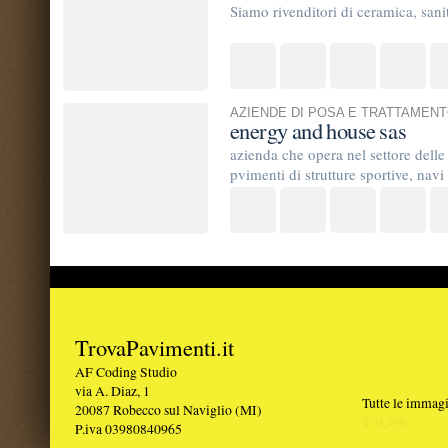
TrovaPavimenti.it
AF Coding Studio
via A. Diaz, 1
Tutte le immagini presenti sul portal
20087 Robecco sul Naviglio (MI)
T: 0,496
P.iva 03980840965