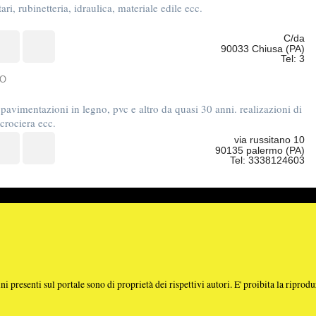
Tel: 3338124603
e sono di proprietà dei rispettivi autori. E' proibita la riproduzione totale o parziale dei contenuti prese