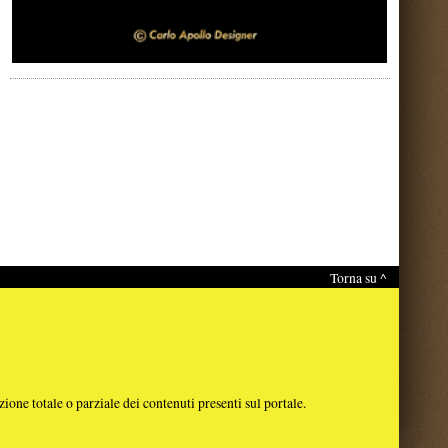
Torna su ^
nti sul portale.