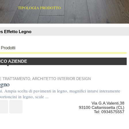
ARCHITETTO INTERIOR DESIGN
 pavimenti in legno, magnifici intarsi interamente
 scale ...
Via G.A.Valenti,38
93100 Caltanissetta (CL)
Tel: 0934575557
draulica, materiale edile ecc.
C/da
90033 Chiusa (PA)
Tel: 3
legno, pvc e altro da quasi 30 anni. realizazioni di
via russitano 10
90135 palermo (PA)