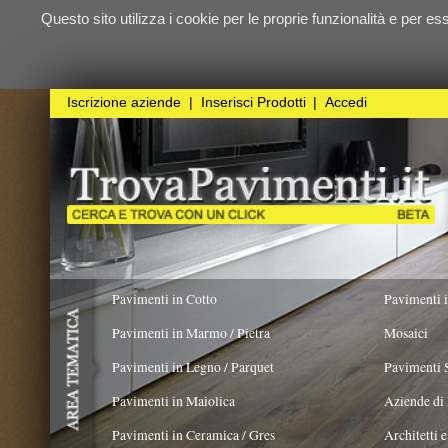
Questo sito utilizza i cookie per le proprie funzionalità e per essere sicuri ch
qualunque
Iscrizione aziende
|
Inserisci Prodotti
|
Accedi
Pavimenti in Cotto
Pavimenti in Resina
Pavimenti in Marmo / Pietra
Mosaici
Pavimenti in Legno / Parquet
Pavimenti Speciali
Pavimenti in Maiolica
Aziende di Posa e trattamento 
Pavimenti in Ceramica / Gres
Architetti e Interior Design
COLORE PREVALENTE
STILE
TIPOLO
Pavimenti in legno artistici
|
Pavimenti di recupero
|
Gres Effetto Legno