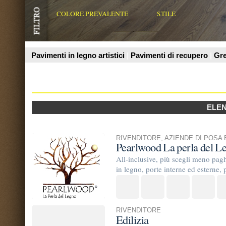
Prodotti
ELENCO AZIENDE
RIVENDITORE
,
AZIENDE DI POSA E TRATTAMENTO
,
Pearlwood La perla del Legno
All-inclusive, più scegli meno paghi. Ampia scelta di
in legno, porte interne ed esterne, portoncini in legno,
RIVENDITORE
Edilizia
Siamo rivenditori di ceramica, sanitari, rubinetteria, i
AZIENDE DI POSA E TRATTAMENTO
energy and house sas
azienda che opera nel settore delle pavimentazioni in 
pvimenti di strutture sportive, navi crociera ecc.