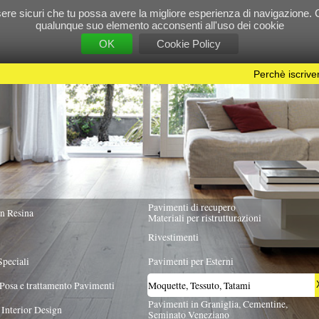
e tu possa avere la migliore esperienza di navigazione. Chiudendo questo banner, scorre
 suo elemento acconsenti all'uso dei cookie
OK
Cookie Policy
Perchè iscriversi?
|
Per info e pubblicità contattac
Pavimenti di recupero
TUTTA ITALIA
Materiali per ristrutturazioni
Rivestimenti
Pavimenti per Esterni
Pavimenti
Moquette, Tessuto, Tatami
X
Pavimenti in Graniglia, Cementine,
Seminato Veneziano
GIA PRODOTTO