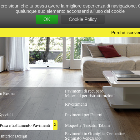
e tu possa avere la migliore esperienza di navigazione. Chiudendo questo banner, scorre
 suo elemento acconsenti all'uso dei cookie
OK
Cookie Policy
Perchè iscriversi?
|
Per info e pubblicità contattac
Pavimenti di recupero
TUTTA ITALIA
Materiali per ristrutturazioni
Rivestimenti
Pavimenti per Esterni
Pavimenti
Moquette, Tessuto, Tatami
X
Pavimenti in Graniglia, Cementine,
Seminato Veneziano