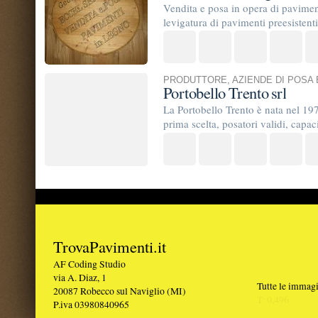
TrovaPavimenti.it
AF Coding Studio
via A. Diaz, 1
Tutte le immagini presenti sul portal
20087 Robecco sul Naviglio (MI)
T: 0,496
P.iva 03980840965