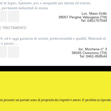
Tel: 0461-858544
e sono di proprietà dei rispettivi autori. E' proibita la riproduzione totale o parziale dei contenuti prese