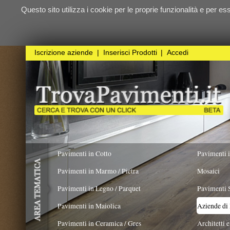
Questo sito utilizza i cookie per le proprie funzionalità e per essere sicuri ch
qualunque
Iscrizione aziende
|
Inserisci Prodotti
|
Accedi
Pavimenti in Cotto
Pavimenti in Resina
Pavimenti in Marmo / Pietra
Mosaici
Pavimenti in Legno / Parquet
Pavimenti Speciali
Pavimenti in Maiolica
Aziende di Posa e trattamento 
Pavimenti in Ceramica / Gres
Architetti e Interior Design
LAVORO ESEGUITO PER
Pavimenti in legno artistici
|
Pavimenti di recupero
|
Gres Effetto Legno