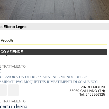
OLTRE 35 ANNI NEL MONDO DELLE
OQUETTES-RIVESTIMENTI DI SCALE ECC.
VIA DEI MOLINI
38060 CALLIANO (TN)
Tel: 3483366325
to, pvc e moquette per interni ed esterni,
iali in resina
Loc. Maso Grillo
38057 Pergine Valsugana (TN)
Tel: 0461757044
a di serietà, professionalità e qualità. Materiali di
loc. Mochena n° 3
38045 Civezzono (TN)