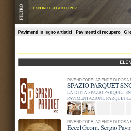
Prodotti
ELENCO AZIENDE
RIVENDITORE
,
AZIENDE DI POSA E TRATTAMENTO
SPAZIO PARQUET SNC
LA DITTA SPAZIO PARQUET SNC LAVORA DA 
PAVIMENTAZIONI: PARQUET-LAMINATI-PVC-M
INOLTRE E’ QUALIFICATA IN ...
RIVENDITORE
,
AZIENDE DI POSA E TRATTAMENTO
Eccel Geom. Sergio Pavimenti in legno
Vendita e posa in opera di pavimenti in legno, lamina
levigatura di pavimenti preesistenti, pavimenti industr
PRODUTTORE
,
AZIENDE DI POSA E TRATTAMENTO
Portobello Trento srl
La Portobello Trento è nata nel 1976, ed è oggi garanzi
prima scelta, posatori validi, capaci e prezzi ...