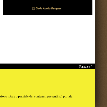
Torna su ^
nti sul portale.