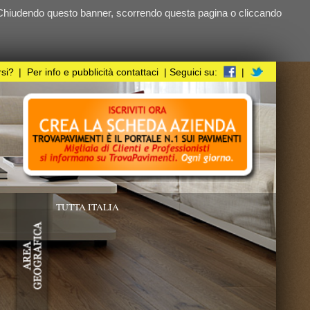
ndo questa pagina o cliccando
i
| Seguici su:
|