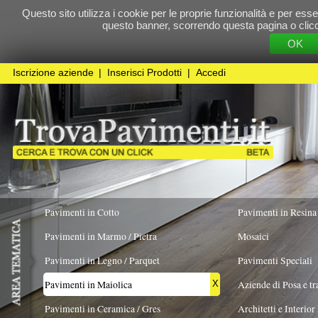
Questo sito utilizza i cookie per le proprie funzionalità e per essere sicuri che t
questo banner, scorrendo questa pagina o cliccando qualunque 
OK
Cookie Pol
Iscrizione aziende
|
Inserisci Prodotti
|
Accedi
Pavimenti in Cotto
Pavimenti in Resina
Pavimenti in Marmo / Pietra
Mosaici
Pavimenti in Legno / Parquet
Pavimenti Speciali
Pavimenti in Maiolica
Aziende di Posa e trattamento Pavimenti
X
Pavimenti in Ceramica / Gres
Architetti e Interior Design
TIPOLOGIA
COLORE PREVALENTE
FORMATO
Pavimenti in legno artistici
|
Pavimenti di recupero
|
Gres Effetto Legno