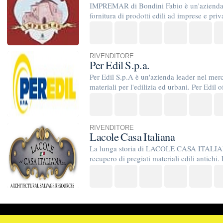
RIVENDITORE
Lacole Casa Italiana
La lunga storia di LACOLE CASA ITALIANA nasce sessanta a
recupero di pregiati materiali edili antichi. Da allora l’Azienda
TrovaPavimenti.it
AF Coding Studio
via A. Diaz, 1
Tutte le immagini presenti sul portale sono di 
20087 Robecco sul Naviglio (MI)
T: 0,641
P.iva 03980840965