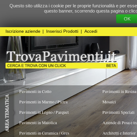
Questo sito utilizza i cookie per le proprie funzionalità e per essere sicuri che t
questo banner, scorrendo questa pagina o cliccando qualunque 
OK
Cookie Pol
Iscrizione aziende
|
Inserisci Prodotti
|
Accedi
Pavimenti in Cotto
Pavimenti in Resina
Pavimenti in Marmo / Pietra
Mosaici
Pavimenti in Legno / Parquet
Pavimenti Speciali
Pavimenti in Maiolica
Aziende di Posa e trattamento Pavimenti
Pavimenti in Ceramica / Gres
Architetti e Interior Design
TIPOLOGIA PRODOTTO
ORIGINALITÀ DEL
PRODOTTO
Pavimenti in legno artistici
|
Pavimenti di recupero
|
Gres Effetto Legno