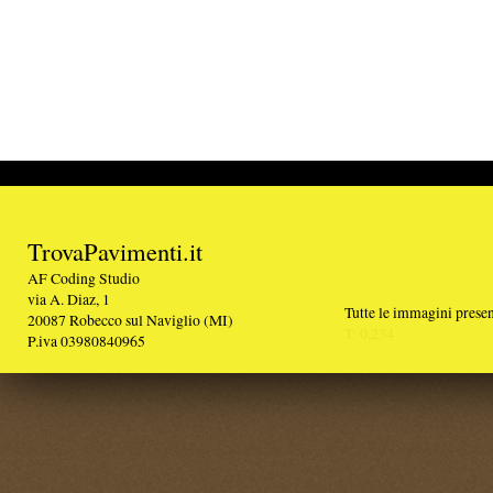
TrovaPavimenti.it
AF Coding Studio
via A. Diaz, 1
Tutte le immagini presenti sul portale sono di 
20087 Robecco sul Naviglio (MI)
T: 0,234
P.iva 03980840965