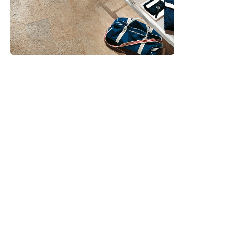
Advance: Finitura naturale, progetti
Spark: Il design contemporaneo si
senza tempo.
veste di luce.
Atlas Concorde
Atlas Concorde
Etic: L’anima naturale del design
Style: Esclusività di alta classe.
contemporaneo.
Atlas Concorde
Atlas Concorde