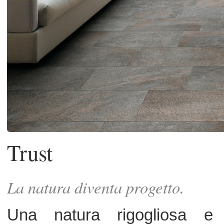
Trust
La natura diventa progetto.
Una natura rigogliosa e affasci
diventa ispirazione del progetto cer
con una collezione che richiama la p
la sua matericità, la sua ricchez
dettagli. Trust rievoca le quarziti e le 
di Luserna con una superficie dalle i
variegature cromatiche e struttura
l’utilizzo delle più moderne tecnolo
gamma di formati consente una moltepli