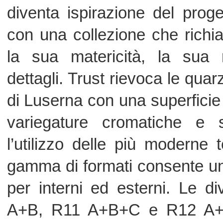
per interni ed esterni. Le diverse fi
A+B, R11 A+B+C e R12 A+B+C) esal
della collezione per applicazioni ad
contesti commerciali e residenziali.
Per ampliare maggiormente le possib
performance della collezione, Trust è
formati 45x90; 22,5x90 e 15x15; e c
maggiorato 20 mm R11 A+B+C, 
sopraelevate da esterno, nei tre 
Titanium.
Tecnologia: Gres porcellanato t