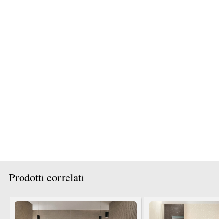
TrovaPavimenti.it
AF Coding Studio
via A. Diaz, 1
Tutte le immagini presenti sul portale sono di 
20087 Robecco sul Naviglio (MI)
T: 0,563
P.iva 03980840965