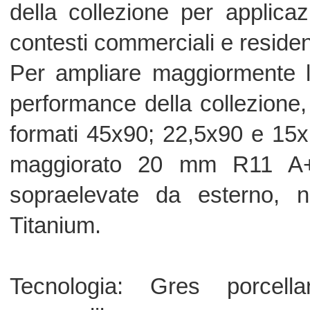
monocalibro
Formati (cm): 45x90 - 22,5x90 - 60
20x60 - 30x30 - 15x15 matt - 60x60
spessore maggiorato 20 mm matt
Superfici: Strutturata (R10 A+B), St
Grip (R12 A+B+C)
Colori: Titanium - Silver - Copper - Go