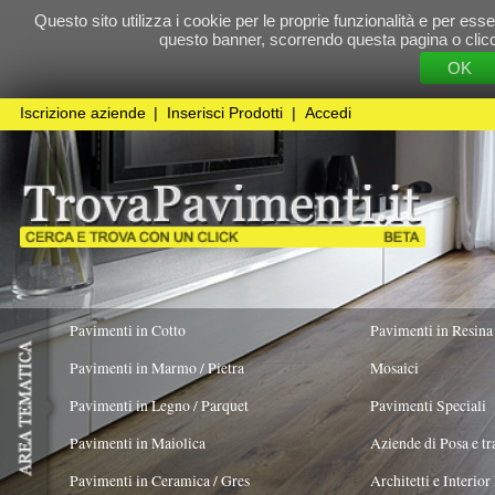
Questo sito utilizza i cookie per le proprie funzionalità e per essere sicuri che t
questo banner, scorrendo questa pagina o cliccando qualunque 
OK
Cookie Pol
Iscrizione aziende
|
Inserisci Prodotti
|
Accedi
Pavimenti in Cotto
Pavimenti in Resina
Pavimenti in Marmo / Pietra
Mosaici
Pavimenti in Legno / Parquet
Pavimenti Speciali
Pavimenti in Maiolica
Aziende di Posa e trattamento Pavimenti
Pavimenti in Ceramica / Gres
Architetti e Interior Design
Pavimenti in legno artistici
|
Pavimenti di recupero
|
Gres Effetto Legno
Atlas Concorde