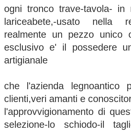
ed e' per questo che ogni ns pezz
mesi 4 di prenotazione per assicurarsi
il gazebo dovra' poggiare sopra p
preesistenti o su' richiesta lo effettue
misura di tale vespaio dipendera' dall'
deciso di dare al gazebo.
visitate le ns realizzazioni sul ns sito