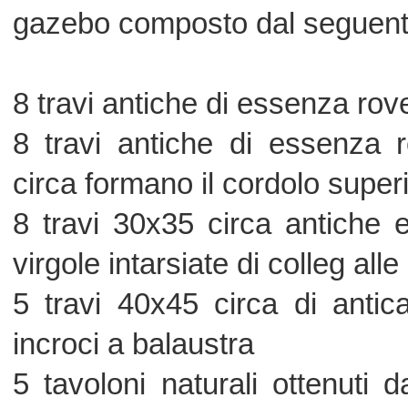
incroci a balaustra
5 tavoloni naturali ottenuti da l tagl
rovere-castagno-quercia noce forma
su' 'incroci
39 chiodi di legno realizzati ad a
virgole incroci ai fini collegamento str
tavolato di recupero antico paviment
e struttura inferiore
pz 2/3 scalini provenienti da demolizi
spess 12/15 in antico rovere massicc
5 travi 30x30 griglia scheletro sotto 
pezzi 1500 di scandole in legno di ab