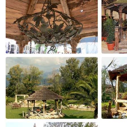
Prodotti correlati
Pergole-tettoie-realizzate
Arredi per giardino eseguiti solo su
esclusivamete a mano e su misura con
misura con antichi legni pregiati dopo
antiche essenze di ...
una presa visione del ...
Legno Antico
Legno Antico
Pavimento rovere pregiatissimo
Tavole antico rovere francese
ricavato da storici e pregiati chalet
realizzato dal recupero di chalet
svizzeri o francesi con ...
originali del 1800 mezzo ...