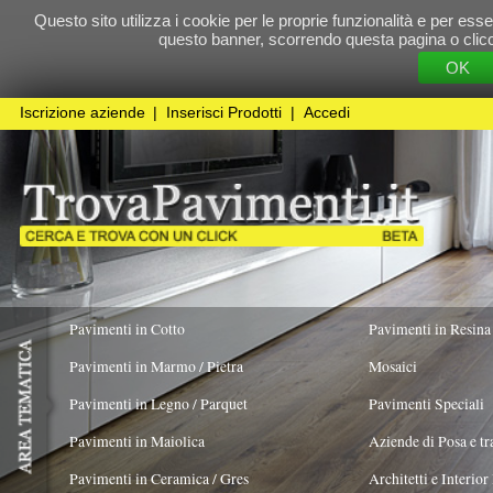
Questo sito utilizza i cookie per le proprie funzionalità e per essere sicuri che t
questo banner, scorrendo questa pagina o cliccando qualunque 
OK
Cookie Pol
Iscrizione aziende
|
Inserisci Prodotti
|
Accedi
Pavimenti in Cotto
Pavimenti in Resina
Pavimenti in Marmo / Pietra
Mosaici
Pavimenti in Legno / Parquet
Pavimenti Speciali
Pavimenti in Maiolica
Aziende di Posa e trattamento Pavimenti
Pavimenti in Ceramica / Gres
Architetti e Interior Design
Pavimenti in legno artistici
|
Pavimenti di recupero
|
Gres Effetto Legno
Legno Antico