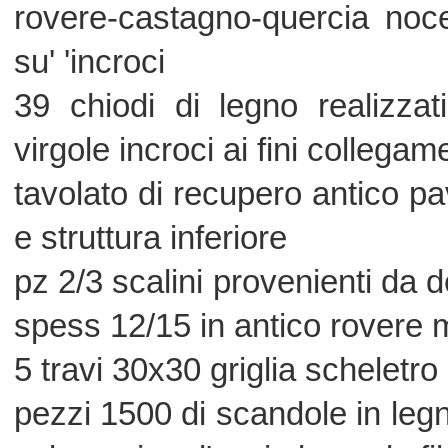
colpo unico d'ascia lungo la fibra natu
guaina idrox quale coibentazione tett
ferramenta per fissare scandole - 
ancorare colonne
optional tavolato a vista tetto inferio
larice-abete castagno antico
procedimento dall'ordine ,
si procede cosi:
allo schiodo -spazzolatura travi