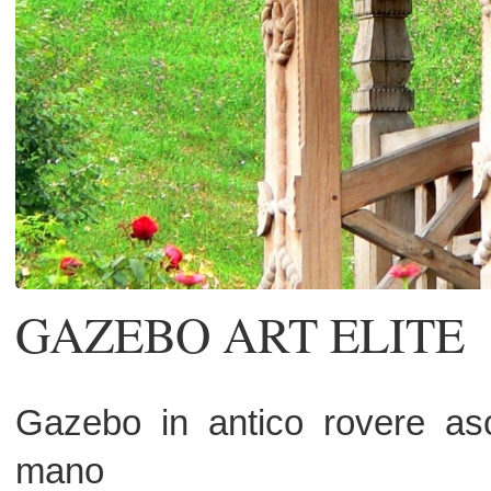
GAZEBO ART ELITE
Gazebo in antico rovere asciato e 
mano
gazebo composto dal seguente materi
8 travi antiche di essenza rovere 40x
8 travi antiche di essenza rovere 
circa formano il cordolo superiore ed i
8 travi 30x35 circa antiche essenz
virgole intarsiate di colleg alle colonne
5 travi 40x45 circa di antica esse