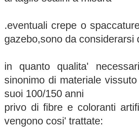
clienti,veri amanti e conoscitori dell'art
l'approvvigionamento di questi chalet
selezione-lo schiodo-il taglio -la l
manuale
nonche' il trattamento con : la
asciugatura-trattamento antitarlo a si
conseguentemente:
2° mano a pennello e .applicazion
portanti lignee
.restauro con stuccature-tasselli-spaz
suddette fasi comportano tempi su
normali lavorazioni di legni standard.