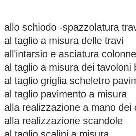
sinonimo di materiale vissuto e stag
suoi 100/150 anni
privo di fibre e coloranti artificiali 
vengono cosi' trattate:
ogni tronco trave-tavola- in rovere,
lariceabete,-usato nella realizz
realmente un pezzo unico original
esclusivo e' il possedere un gaze
artigianale
che l'azienda legnoantico produce