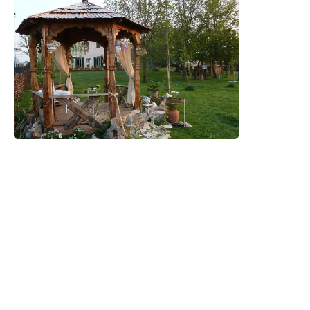
Legno Antico
Legno Antico
TrovaPavimenti.it
AF Coding Studio
via A. Diaz, 1
Tutte le immagini presenti sul portale sono di 
20087 Robecco sul Naviglio (MI)
T: 0,055
P.iva 03980840965