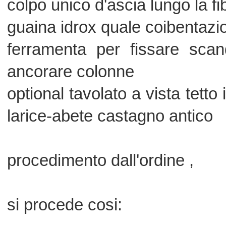
al taglio a misura delle travi
all'intarsio e asciatura colonne- cordoli
al taglio a misura dei tavoloni balaust
al taglio griglia scheletro pavimento
al taglio pavimento a misura
alla realizzazione a mano dei chiodi
alla realizzazione scandole
al taglio scalini a misura
.eventuali crepe o spaccature presenti
gazebo,sono da considerarsi del tutto
in quanto qualita' necessaria a ga