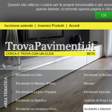
Questo sito utilizza i cookie per le proprie funzionalità e per essere sicuri che t
questo banner, scorrendo questa pagina o cliccando qualunque 
OK
Cookie Pol
Iscrizione aziende
|
Inserisci Prodotti
|
Accedi
Pavimenti in Cotto
Pavimenti in Resina
Pavimenti in Marmo / Pietra
Mosaici
Pavimenti in Legno / Parquet
Pavimenti Speciali
Pavimenti in Maiolica
Aziende di Posa e trattamento Pavimenti
Pavimenti in Ceramica / Gres
Architetti e Interior Design
LAVORO ESEGUITO PER
Negozi/Showroom/Botique
X
Pavimenti in legno artistici
|
Pavimenti di recupero
|
Gres Effetto Legno