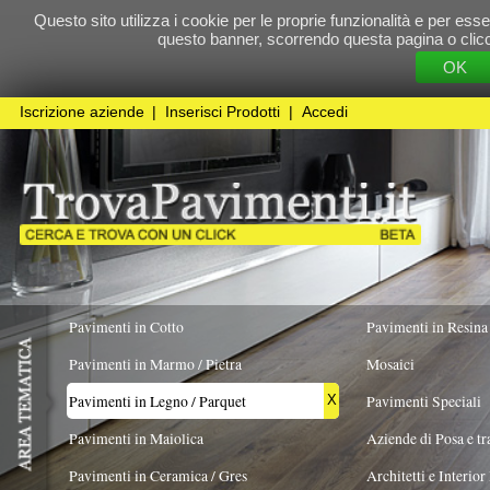
Questo sito utilizza i cookie per le proprie funzionalità e per essere sicuri che t
questo banner, scorrendo questa pagina o cliccando qualunque 
OK
Cookie Pol
Iscrizione aziende
|
Inserisci Prodotti
|
Accedi
Pavimenti in Cotto
Pavimenti in Resina
Pavimenti in Marmo / Pietra
Mosaici
Pavimenti in Legno / Parquet
Pavimenti Speciali
X
Pavimenti in Maiolica
Aziende di Posa e trattamento Pavimenti
Pavimenti in Ceramica / Gres
Architetti e Interior Design
FORMATO
ESSENZA PREVALENTE
REALIZZATO I
Pavimenti in legno artistici
|
Pavimenti di recupero
|
Gres Effetto Legno