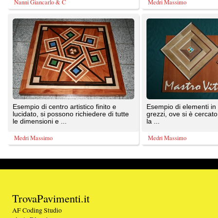
lucidato, si possono richiedere di tutte
grezzi, ove si è cercato di evidenziare
le dimensioni e ...
la ...
Medri Massimo
Medri Massimo
TrovaPavimenti.it
AF Coding Studio
via A. Diaz, 1
Tutte le immagini presenti sul portale sono di 
20087 Robecco sul Naviglio (MI)
T: 0,563
P.iva 03980840965