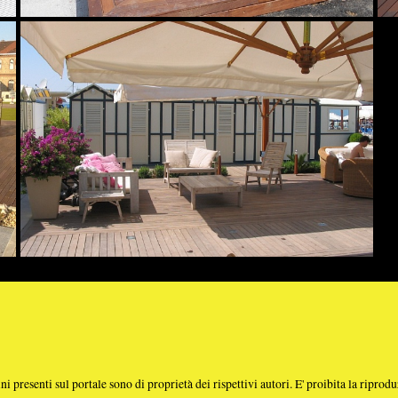
Legnami Srl
con una colorazione che varia dal marrone al verde
pecie legnosa più utilizzata al mondo nel Deckin
a Prodotto
e sono di proprietà dei rispettivi autori. E' proibita la riproduzione totale o parziale dei contenuti prese