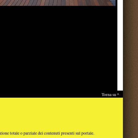
Torna su ^
nti sul portale.