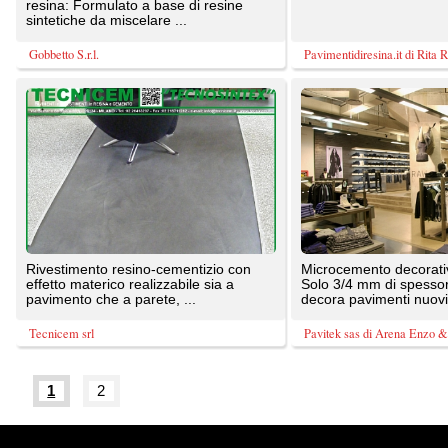
Tutte le immagini presenti sul portale sono di 
20087 Robecco sul Naviglio (MI)
T: 0,926
P.iva 03980840965