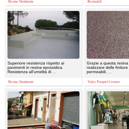
pavimenti in resina epossidica.
realizzare delle finiture esterne non
Resistenza all'umidità di ...
permeabili, ...
Resine Strutturate
Valex Parquet Livorno
Pavimento in resina epossidica e
Rivestimento a spessore (3 mm) a
cariche per interni ed esterni. formulato
base di emulsioni poliacriliche
tricomponente a base di ...
modificate con silicati. Campi ...
Pavimentidiresina.it di Rita Raffaele
Kemper System Italia srl
Resine , microcementi per pavimenti
Non tutti i Microcementi sono uguali. Il