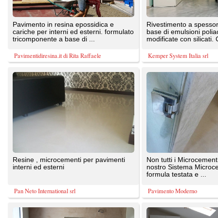
interni ed esterni
nostro Sistema Microcemento è una
formula testata e ...
Pan Neto International srl
Pavimento Moderno
Pavimenti in microcemento dall'aspetto
Resina epossidica a basso peso
materico con soli 3 mm di spessore,
molecolare bicomponente ,
personalizzabile e con ...
PIGMENTATA con speciali cariche, crea
...
Pavimproject
Pavimentidiresina.it di Rita Raffaele
Dega Carpet Descrizione Pavimenti in
Complementi d'arredo