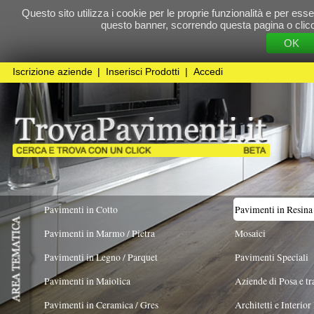
Questo sito utilizza i cookie per le proprie funzionalità e per essere sicuri che t
questo banner, scorrendo questa pagina o cliccando qualunque 
OK
Cookie Pol
Iscrizione aziende
|
Inserisci Prodotti
|
Accedi
Pavimenti in Cotto
Pavimenti in Resina
Pavimenti in Marmo / Pietra
Mosaici
Pavimenti in Legno / Parquet
Pavimenti Speciali
Pavimenti in Maiolica
Aziende di Posa e trattamento Pavimenti
Pavimenti in Ceramica / Gres
Architetti e Interior Design
TIPOLOGIA
COLORE PREVALENTE
Materico
X
Pavimenti in legno artistici
|
Pavimenti di recupero
|
Gres Effetto Legno