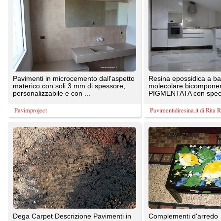
resina: Formulato a base di resine
sintetiche da miscelare ...
Gobbetto S.r.l.
Pavimentidiresina.it di Rita Raffaele
Rivestimento resino-cementizio con
Microcemento decorativo per interni.
effetto materico realizzabile sia a
Solo 3/4 mm di spessore, rinnova e
pavimento che a parete, ...
decora pavimenti nuovi o ...
Tecnicem srl
Pavitek sas di Arena Enzo & C.
1
2
TrovaPavimenti.it
AF Coding Studio
via A. Diaz, 1