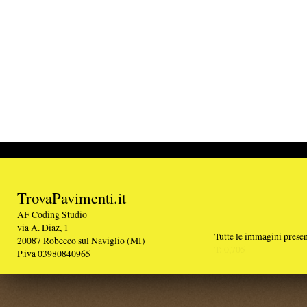
TrovaPavimenti.it
AF Coding Studio
via A. Diaz, 1
Tutte le immagini presenti sul portale sono di 
20087 Robecco sul Naviglio (MI)
T: 0,705
P.iva 03980840965