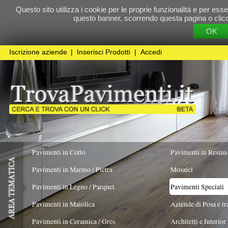
Questo sito utilizza i cookie per le proprie funzionalità e per essere sicuri che t
questo banner, scorrendo questa pagina o cliccando qualunque 
OK
Cookie Pol
Iscrizione aziende
|
Inserisci Prodotti
|
Accedi
Pavimenti in Cotto
Pavimenti in Resina
Pavimenti in Marmo / Pietra
Mosaici
Pavimenti in Legno / Parquet
Pavimenti Speciali
Pavimenti in Maiolica
Aziende di Posa e trattamento Pavimenti
Pavimenti in Ceramica / Gres
Architetti e Interior Design
TIPOLOGIA MATERIALE
COLORE PREVALENTE
FORMATO
Linoleum
X
Pavimenti in legno artistici
|
Pavimenti di recupero
|
Gres Effetto Legno