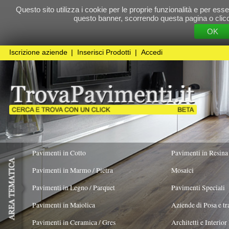
Questo sito utilizza i cookie per le proprie funzionalità e per essere sicuri che t
questo banner, scorrendo questa pagina o cliccando qualunque 
OK
Cookie Pol
Iscrizione aziende
|
Inserisci Prodotti
|
Accedi
Pavimenti in Cotto
Pavimenti in Resina
Pavimenti in Marmo / Pietra
Mosaici
Pavimenti in Legno / Parquet
Pavimenti Speciali
Pavimenti in Maiolica
Aziende di Posa e trattamento Pavimenti
Pavimenti in Ceramica / Gres
Architetti e Interior Design
ADATTO PER
COLORE PREVALENTE
TIPOLOGIA MA
Pavimenti in legno artistici
|
Pavimenti di recupero
|
Gres Effetto Legno