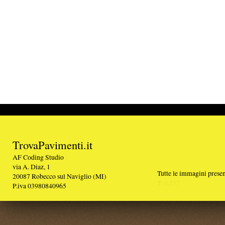
TrovaPavimenti.it
AF Coding Studio
via A. Diaz, 1
Tutte le immagini presenti sul portale sono di 
20087 Robecco sul Naviglio (MI)
T: 0,357
P.iva 03980840965