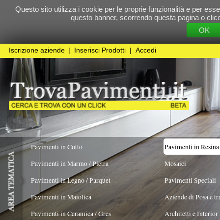
Questo sito utilizza i cookie per le proprie funzionalità e per essere sicuri che t
questo banner, scorrendo questa pagina o cliccando qualunque 
OK
Cookie Pol
Iscrizione aziende
|
Inserisci Prodotti
|
Accedi
Pavimenti in Cotto
Pavimenti in Resina
Pavimenti in Marmo / Pietra
Mosaici
Pavimenti in Legno / Parquet
Pavimenti Speciali
Pavimenti in Maiolica
Aziende di Posa e trattamento Pavimenti
Pavimenti in Ceramica / Gres
Architetti e Interior Design
TIPOLOGIA
COLORE PREVALENTE
Grigio
X
Pavimenti in legno artistici
|
Pavimenti di recupero
|
Gres Effetto Legno