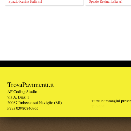
TrovaPavimenti.it
AF Coding Studio
via A. Diaz, 1
Tutte le immagini presenti sul portale sono di 
20087 Robecco sul Naviglio (MI)
T: 0,605
P.iva 03980840965