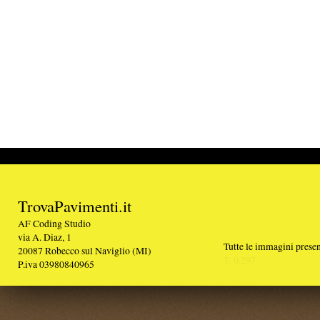
TrovaPavimenti.it
AF Coding Studio
via A. Diaz, 1
Tutte le immagini presenti sul portale sono di 
20087 Robecco sul Naviglio (MI)
T: 0,297
P.iva 03980840965