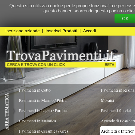
Questo sito utilizza i cookie per le proprie funzionalità e per essere sicuri che t
questo banner, scorrendo questa pagina o cliccando qualunque 
OK
Cookie Pol
Iscrizione aziende
|
Inserisci Prodotti
|
Accedi
Pavimenti in Cotto
Pavimenti in Resina
Pavimenti in Marmo / Pietra
Mosaici
Pavimenti in Legno / Parquet
Pavimenti Speciali
Pavimenti in Maiolica
Aziende di Posa e trattamento Pavimenti
Pavimenti in Ceramica / Gres
Architetti e Interior Design
LAVORO ESEGUITO PER
Pavimenti in legno artistici
|
Pavimenti di recupero
|
Gres Effetto Legno