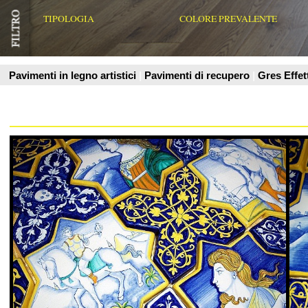
SOLS - Interni di Prestigio
SOLS - Interni d
pavimento in maiolica dipinta. Riproduzione di antico
pavimenti maiolicati 
pavimento ex Chiesa di San Francesco
pavimenti dell'ex Chi
Vedi Scheda Prodotto
Vedi Scheda Prodo