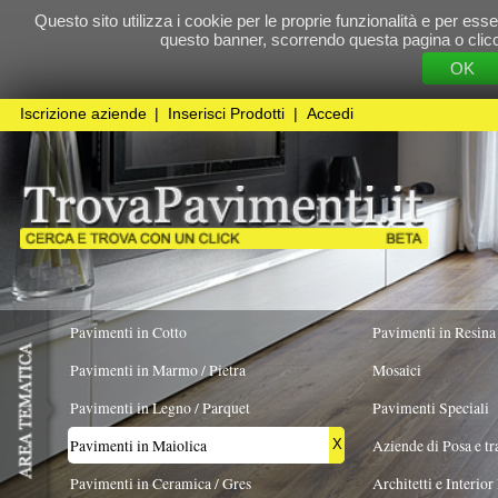
Questo sito utilizza i cookie per le proprie funzionalità e per essere sicuri che t
questo banner, scorrendo questa pagina o cliccando qualunque 
OK
Cookie Pol
Iscrizione aziende
|
Inserisci Prodotti
|
Accedi
Pavimenti in Cotto
Pavimenti in Resina
Pavimenti in Marmo / Pietra
Mosaici
Pavimenti in Legno / Parquet
Pavimenti Speciali
Pavimenti in Maiolica
Aziende di Posa e trattamento Pavimenti
X
Pavimenti in Ceramica / Gres
Architetti e Interior Design
TIPOLOGIA
COLORE PREVALENTE
FORMATO
Croce
Pavimenti in legno artistici
|
Pavimenti di recupero
|
Gres Effetto Legno