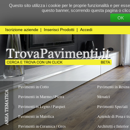
Questo sito utilizza i cookie per le proprie funzionalità e per essere sicuri che t
questo banner, scorrendo questa pagina o cliccando qualunque 
OK
Cookie Pol
Iscrizione aziende
|
Inserisci Prodotti
|
Accedi
Pavimenti in Cotto
Pavimenti in Resina
Pavimenti in Marmo / Pietra
Mosaici
Pavimenti in Legno / Parquet
Pavimenti Speciali
Pavimenti in Maiolica
Aziende di Posa e trattamento Pavimenti
Pavimenti in Ceramica / Gres
Architetti e Interior Design
COLORE PREVALENTE
STILE
FORMATO
Pavimenti in legno artistici
|
Pavimenti di recupero
|
Gres Effetto Legno