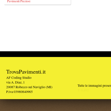
TrovaPavimenti.it
AF Coding Studio
via A. Diaz, 1
Tutte le immagini presenti sul portale sono di 
20087 Robecco sul Naviglio (MI)
T: 0,492
P.iva 03980840965