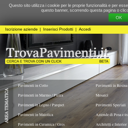
Questo sito utilizza i cookie per le proprie funzionalità e per essere sicuri che t
questo banner, scorrendo questa pagina o cliccando qualunque 
OK
Cookie Pol
Iscrizione aziende
|
Inserisci Prodotti
|
Accedi
Pavimenti in Cotto
Pavimenti in Resina
Pavimenti in Marmo / Pietra
Mosaici
Pavimenti in Legno / Parquet
Pavimenti Speciali
Pavimenti in Maiolica
Aziende di Posa e trattamento Pavimenti
Pavimenti in Ceramica / Gres
Architetti e Interior Design
ADATTO PER
COLORE PREVALENTE
TIPOLOGIA MA
Pavimenti in legno artistici
|
Pavimenti di recupero
|
Gres Effetto Legno