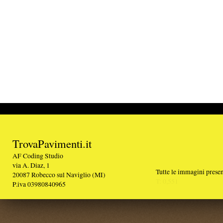
TrovaPavimenti.it
AF Coding Studio
via A. Diaz, 1
Tutte le immagini presenti sul portale sono di 
20087 Robecco sul Naviglio (MI)
T: 0,551
P.iva 03980840965