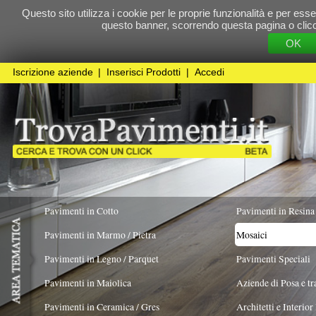
Questo sito utilizza i cookie per le proprie funzionalità e per essere sicuri che t
questo banner, scorrendo questa pagina o cliccando qualunque 
OK
Cookie Pol
Iscrizione aziende
|
Inserisci Prodotti
|
Accedi
Pavimenti in Cotto
Pavimenti in Resina
Pavimenti in Marmo / Pietra
Mosaici
Pavimenti in Legno / Parquet
Pavimenti Speciali
Pavimenti in Maiolica
Aziende di Posa e trattamento Pavimenti
Pavimenti in Ceramica / Gres
Architetti e Interior Design
TIPOLOGIA
MATERIALE
COLORE PREV
Pavimenti in legno artistici
|
Pavimenti di recupero
|
Gres Effetto Legno