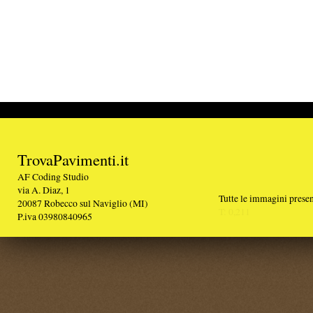
TrovaPavimenti.it
AF Coding Studio
via A. Diaz, 1
Tutte le immagini presenti sul portale sono di 
20087 Robecco sul Naviglio (MI)
T: 0,211
P.iva 03980840965