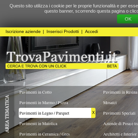
Questo sito utilizza i cookie per le proprie funzionalità e per essere sicuri che t
questo banner, scorrendo questa pagina o cliccando qualunque 
OK
Cookie Pol
Iscrizione aziende
|
Inserisci Prodotti
|
Accedi
Pavimenti in Cotto
Pavimenti in Resina
Pavimenti in Marmo / Pietra
Mosaici
Pavimenti in Legno / Parquet
Pavimenti Speciali
X
Pavimenti in Maiolica
Aziende di Posa e trattamento Pavimenti
Pavimenti in Ceramica / Gres
Architetti e Interior Design
FORMATO
ESSENZA PREVALENTE
REALIZZATO I
Pavimenti in legno artistici
|
Pavimenti di recupero
|
Gres Effetto Legno