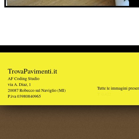
TrovaPavimenti.it
AF Coding Studio
via A. Diaz, 1
Tutte le immagini presenti sul portale sono di 
20087 Robecco sul Naviglio (MI)
T: 0,422
P.iva 03980840965