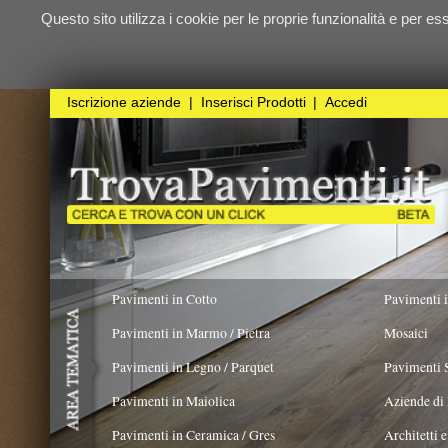
Questo sito utilizza i cookie per le proprie funzionalità e per essere sicuri ch
qualunque
Iscrizione aziende
|
Inserisci Prodotti
|
Accedi
Pavimenti in Cotto
Pavimenti in Resina
Pavimenti in Marmo / Pietra
Mosaici
Pavimenti in Legno / Parquet
Pavimenti Speciali
Pavimenti in Maiolica
Aziende di Posa e trattamento 
Pavimenti in Ceramica / Gres
Architetti e Interior Design
ADATTO PER
COLORE PREVALENTE
TIPOLO
Pavimenti in legno artistici
|
Pavimenti di recupero
|
Gres Effetto Legno