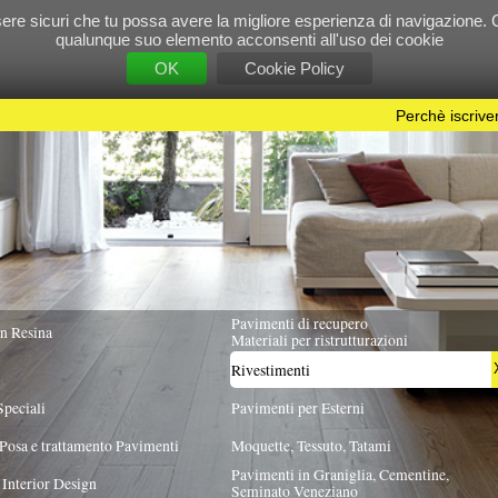
e tu possa avere la migliore esperienza di navigazione. Chiudendo questo banner, scorre
 suo elemento acconsenti all'uso dei cookie
OK
Cookie Policy
Perchè iscriversi?
|
Per info e pubblicità contattac
Pavimenti di recupero
TUTTA ITALIA
Materiali per ristrutturazioni
Rivestimenti
X
Pavimenti per Esterni
Pavimenti
Moquette, Tessuto, Tatami
Pavimenti in Graniglia, Cementine,
Seminato Veneziano
GIA MATERIALE
FORMATO
INTERNI/ESTERNI
S