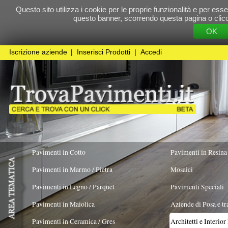
Questo sito utilizza i cookie per le proprie funzionalità e per essere sicuri che t
questo banner, scorrendo questa pagina o cliccando qualunque 
OK
Cookie Pol
Iscrizione aziende
|
Inserisci Prodotti
|
Accedi
Pavimenti in Cotto
Pavimenti in Resina
Pavimenti in Marmo / Pietra
Mosaici
Pavimenti in Legno / Parquet
Pavimenti Speciali
Pavimenti in Maiolica
Aziende di Posa e trattamento Pavimenti
Pavimenti in Ceramica / Gres
Architetti e Interior Design
LAVORO ESEGUITO PER
Organizzazione spazi verdi
X
Pavimenti in legno artistici
|
Pavimenti di recupero
|
Gres Effetto Legno