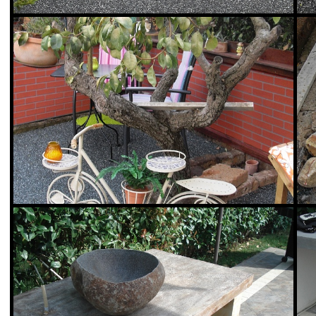
Valex Parquet Livorno
Valex Parquet L
Resina drenante per esterno
Resina drenante per e
Vedi Scheda Prodotto
Vedi Scheda Prodo
Valex Parquet Livorno
Valex Parquet L
La naturale proprietà del sughero di mantenere una temperatura
La naturale proprietà
costante intorno ai 15 gradi centigradi, rende piacevole il conta
costante intorno ai 15
Vedi Scheda Prodotto
Vedi Scheda Prodo