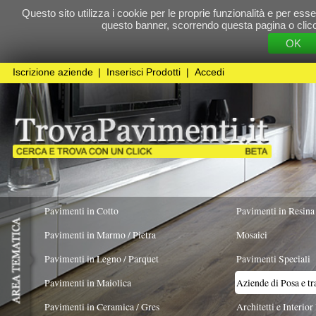
Questo sito utilizza i cookie per le proprie funzionalità e per essere sicuri che t
questo banner, scorrendo questa pagina o cliccando qualunque 
OK
Cookie Pol
Iscrizione aziende
|
Inserisci Prodotti
|
Accedi
Pavimenti in Cotto
Pavimenti in Resina
Pavimenti in Marmo / Pietra
Mosaici
Pavimenti in Legno / Parquet
Pavimenti Speciali
Pavimenti in Maiolica
Aziende di Posa e trattamento Pavimenti
Pavimenti in Ceramica / Gres
Architetti e Interior Design
LAVORO ESEGUITO PER
Pavimenti in Cotto
X
Pavimenti in legno artistici
|
Pavimenti di recupero
|
Gres Effetto Legno