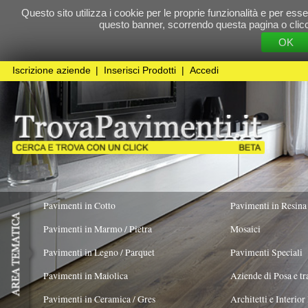
Questo sito utilizza i cookie per le proprie funzionalità e per essere sicuri che t
questo banner, scorrendo questa pagina o cliccando qualunque 
OK
Cookie Pol
Iscrizione aziende
|
Inserisci Prodotti
|
Accedi
Pavimenti in Cotto
Pavimenti in Resina
Pavimenti in Marmo / Pietra
Mosaici
Pavimenti in Legno / Parquet
Pavimenti Speciali
Pavimenti in Maiolica
Aziende di Posa e trattamento Pavimenti
Pavimenti in Ceramica / Gres
Architetti e Interior Design
ADATTO PER
COLORE PREVALENTE
TIPOLOGIA MA
Pavimenti in legno artistici
|
Pavimenti di recupero
|
Gres Effetto Legno