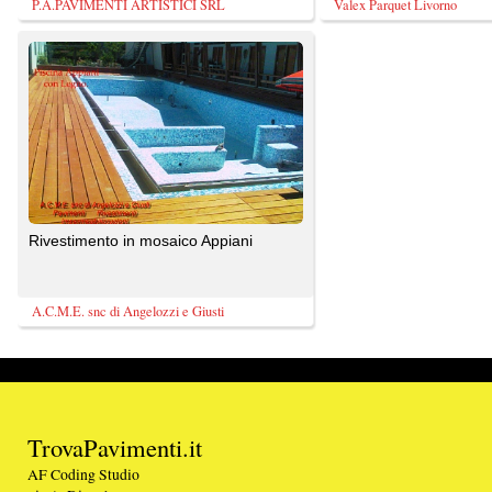
A.C.M.E. snc di Angelozzi e Giusti
TrovaPavimenti.it
AF Coding Studio
via A. Diaz, 1
Tutte le immagini presenti sul portale sono di 
20087 Robecco sul Naviglio (MI)
T: 0,564
P.iva 03980840965