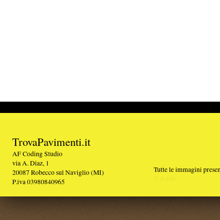
TrovaPavimenti.it
AF Coding Studio
via A. Diaz, 1
Tutte le immagini presenti sul portale sono di 
20087 Robecco sul Naviglio (MI)
T: 0,406
P.iva 03980840965