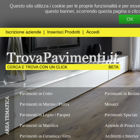
Questo sito utilizza i cookie per le proprie funzionalità e per essere sicuri che t
questo banner, scorrendo questa pagina o cliccando qualunque 
OK
Cookie Pol
Iscrizione aziende
|
Inserisci Prodotti
|
Accedi
Pavimenti in Cotto
Pavimenti in Resina
Pavimenti in Marmo / Pietra
Mosaici
Pavimenti in Legno / Parquet
Pavimenti Speciali
Pavimenti in Maiolica
Aziende di Posa e trattamento Pavimenti
Pavimenti in Ceramica / Gres
Architetti e Interior Design
TIPOLOGIA PRODOTTO
ORIGINALITÀ DEL
PRODOTTO
Realizzato con materiali
X
antichi
Pavimenti in legno artistici
|
Pavimenti di recupero
|
Gres Effetto Legno