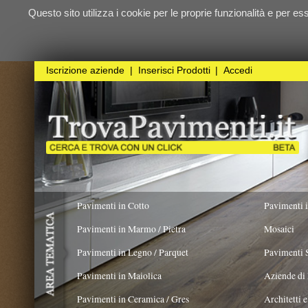
Questo sito utilizza i cookie per le proprie funzionalità e per essere sicuri ch
qualunque
Iscrizione aziende
|
Inserisci Prodotti
|
Accedi
Pavimenti in Cotto
Pavimenti in Resina
Pavimenti in Marmo / Pietra
Mosaici
Pavimenti in Legno / Parquet
Pavimenti Speciali
Pavimenti in Maiolica
Aziende di Posa e trattamento 
Pavimenti in Ceramica / Gres
Architetti e Interior Design
TIPOLOGIA PAVIMENTO
Pavimenti in Legno/Parquet
X
Pavimenti in legno artistici
|
Pavimenti di recupero
|
Gres Effetto Legno