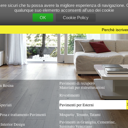
e tu possa avere la migliore esperienza di navigazione. Chiudendo questo banner, scorre
 suo elemento acconsenti all'uso dei cookie
OK
Cookie Policy
Perchè iscriversi?
|
Per info e pubblicità contattac
Pavimenti di recupero
TUTTA ITALIA
Materiali per ristrutturazioni
Rivestimenti
Pavimenti per Esterni
X
Pavimenti
Moquette, Tessuto, Tatami
Pavimenti in Graniglia, Cementine,
Seminato Veneziano