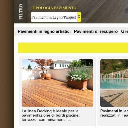
Prodotti
La linea Decking è ideale per la
Pavimenti in legno a Listoni per 
pavimentazione di bordi piscine,
realizzati in Teak
terrazze, camminamenti, ...
Parchettificio Garbelotto s.r.l. e Master Floor s.r.l.
ANTICO CADORE SRL