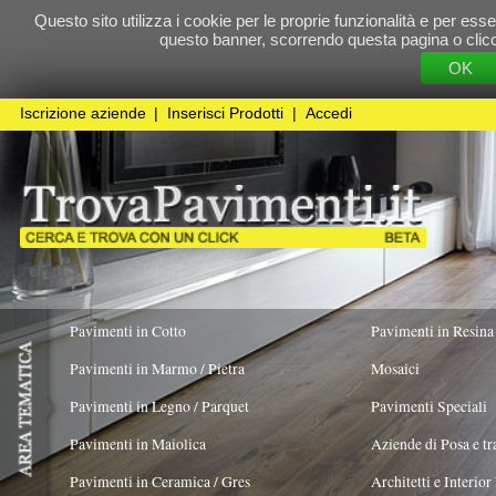
Questo sito utilizza i cookie per le proprie funzionalità e per essere sicuri che t
questo banner, scorrendo questa pagina o cliccando qualunque 
OK
Cookie Pol
Iscrizione aziende
|
Inserisci Prodotti
|
Accedi
Pavimenti in Cotto
Pavimenti in Resina
Pavimenti in Marmo / Pietra
Mosaici
Pavimenti in Legno / Parquet
Pavimenti Speciali
Pavimenti in Maiolica
Aziende di Posa e trattamento Pavimenti
Pavimenti in Ceramica / Gres
Architetti e Interior Design
TIPOLOGIA PAVIMENTO
Pavimenti in legno artistici
|
Pavimenti di recupero
|
Gres Effetto Legno