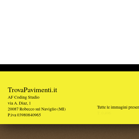
TrovaPavimenti.it
AF Coding Studio
via A. Diaz, 1
Tutte le immagini presenti sul portale sono di 
20087 Robecco sul Naviglio (MI)
T: 0,496
P.iva 03980840965