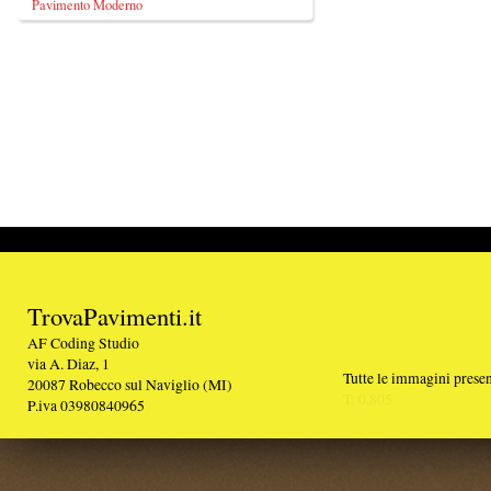
TrovaPavimenti.it
AF Coding Studio
via A. Diaz, 1
Tutte le immagini presenti sul portale sono di 
20087 Robecco sul Naviglio (MI)
T: 0,805
P.iva 03980840965