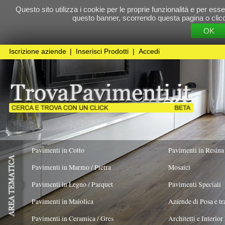
Questo sito utilizza i cookie per le proprie funzionalità e per essere sicuri che t
questo banner, scorrendo questa pagina o cliccando qualunque 
OK
Cookie Pol
Iscrizione aziende
|
Inserisci Prodotti
|
Accedi
Pavimenti in Cotto
Pavimenti in Resina
Pavimenti in Marmo / Pietra
Mosaici
Pavimenti in Legno / Parquet
Pavimenti Speciali
Pavimenti in Maiolica
Aziende di Posa e trattamento Pavimenti
Pavimenti in Ceramica / Gres
Architetti e Interior Design
COLORE PREVALENTE
STILE
FORMATO
Verde
X
Pavimenti in legno artistici
|
Pavimenti di recupero
|
Gres Effetto Legno