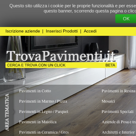
Questo sito utilizza i cookie per le proprie funzionalità e per essere sicuri che t
questo banner, scorrendo questa pagina o cliccando qualunque 
OK
Cookie Pol
Iscrizione aziende
|
Inserisci Prodotti
|
Accedi
Pavimenti in Cotto
Pavimenti in Resina
Pavimenti in Marmo / Pietra
Mosaici
Pavimenti in Legno / Parquet
Pavimenti Speciali
Pavimenti in Maiolica
Aziende di Posa e trattamento Pavimenti
Pavimenti in Ceramica / Gres
Architetti e Interior Design
ADATTO PER
COLORE PREVALENTE
TIPOLOGIA MA
Avorio
X
Pavimenti in legno artistici
|
Pavimenti di recupero
|
Gres Effetto Legno