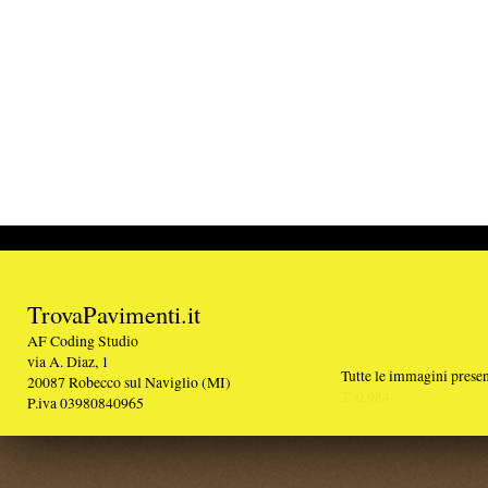
TrovaPavimenti.it
AF Coding Studio
via A. Diaz, 1
Tutte le immagini presenti sul portale sono di 
20087 Robecco sul Naviglio (MI)
T: 0,984
P.iva 03980840965